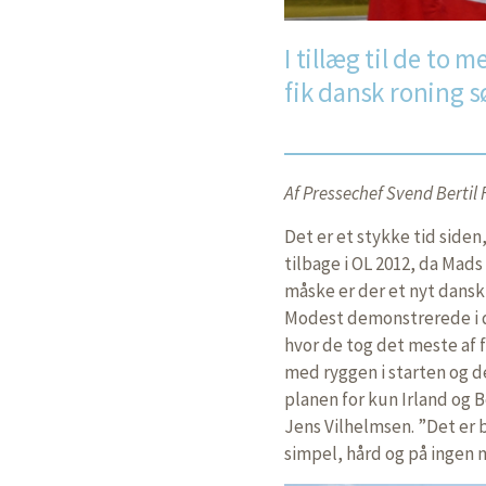
I tillæg til de to
fik dansk roning 
Af Pressechef Svend Bertil
Det er et stykke tid siden
tilbage i OL 2012, da Mad
måske er der et nyt dansk
Modest demonstrerede i d
hvor de tog det meste af fe
med ryggen i starten og de
planen for kun Irland og 
Jens Vilhelmsen. ”Det er b
simpel, hård og på ingen m