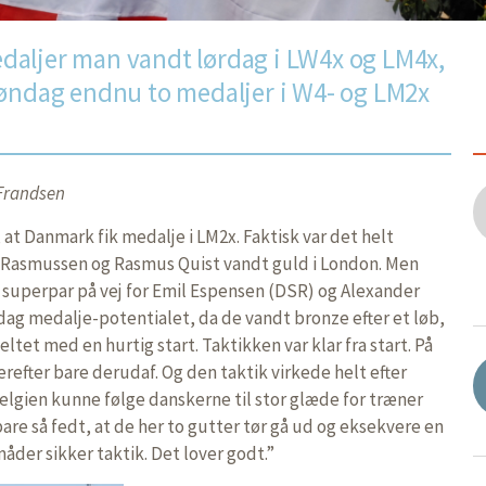
 medaljer man vandt lørdag i LW4x og LM4x,
søndag endnu to medaljer i W4- og LM2x
 Frandsen
, at Danmark fik medalje i LM2x. Faktisk var det helt
s Rasmussen og Rasmus Quist vandt guld i London. Men
 superpar på vej for Emil Espensen (DSR) og Alexander
ag medalje-potentialet, da de vandt bronze efter et løb,
ltet med en hurtig start. Taktikken var klar fra start. På
refter bare derudaf. Og den taktik virkede helt efter
Belgien kunne følge danskerne til stor glæde for træner
are så fedt, at de her to gutter tør gå ud og eksekvere en
åder sikker taktik. Det lover godt.”