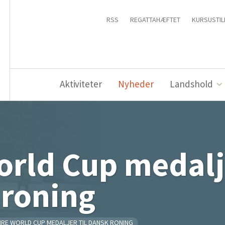
RSS
REGATTAHÆFTET
KURSUSTIL
Aktiviteter
Nyheder
Landshold
orld Cup medalje
 roning
IRE WORLD CUP MEDALJER TIL DANSK RONING