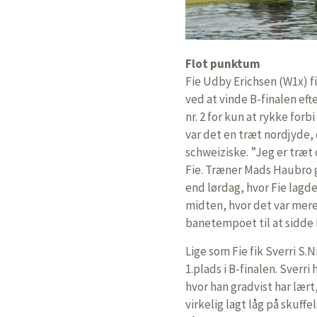
Flot punktum
Fie Udby Erichsen (W1x) f
ved at vinde B-finalen eft
nr. 2 for kun at rykke for
var det en træt nordjyde, 
schweiziske. ”Jeg er træt
Fie. Træner Mads Haubro g
end lørdag, hvor Fie lagde
midten, hvor det var mere 
banetempoet til at sidde 
Lige som Fie fik Sverri S.
1.plads i B-finalen. Sverri
hvor han gradvist har lært,
virkelig lagt låg på skuffe