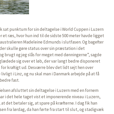
ik sat punktum for sin deltagelse i World Cuppen i Luzern
er et ræs, hvor hun ind til de sidste 500 meter havde ligget
bi australieren Madeleine Edmunds i slutfasen. Og bagefter
der skulle gøre status over sin præstation i det
 og brugt og jeg slås for meget med dønningerne”, sagde
lædede sig over et løb, der var langt bedre disponeret
 for kraftigt ud. Desværre blev det lidt sejt hen over
livligt i Linz, og nu skal man i Danmark arbejde på at få
bedre fast.
Nielsen afsluttet sin deltagelse i Luzern med en fornem
 har i det hele taget vist et imponerende niveau i Luzern,
 at det betaler sig, at spare på kræfterne. I dag fik han
lsen fra lørdag, da han førte fra start til slut, og stadigvæk