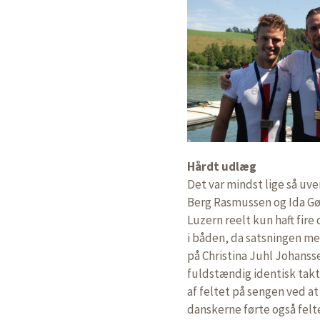
Hårdt udlæg
Det var mindst lige så uv
Berg Rasmussen og Ida Gør
Luzern reelt kun haft fire
i båden, da satsningen me
på Christina Juhl Johans
fuldstændig identisk takt
af feltet på sengen ved at 
danskerne førte også felt