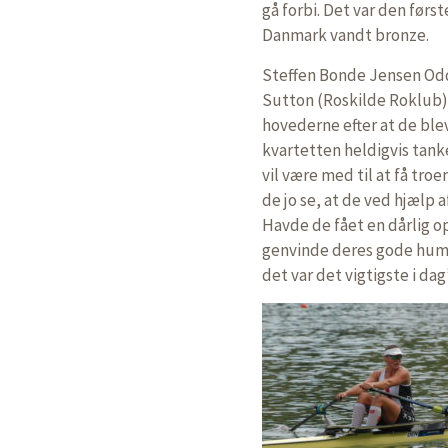
gå forbi. Det var den før
Danmark vandt bronze.
Steffen Bonde Jensen Od
Sutton (Roskilde Roklub)
hovederne efter at de blev
kvartetten heldigvis tank
vil være med til at få tro
de jo se, at de ved hjælp 
Havde de fået en dårlig o
genvinde deres gode humør
det var det vigtigste i da