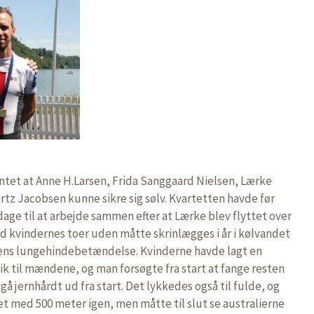
entet at Anne H.Larsen, Frida Sanggaard Nielsen, Lærke
tz Jacobsen kunne sikre sig sølv. Kvartetten havde før
 dage til at arbejde sammen efter at Lærke blev flyttet over
d kvindernes toer uden måtte skrinlægges i år i kølvandet
sens lungehindebetændelse. Kvinderne havde lagt en
ik til mændene, og man forsøgte fra start at fange resten
gå jernhårdt ud fra start. Det lykkedes også til fulde, og
et med 500 meter igen, men måtte til slut se australierne