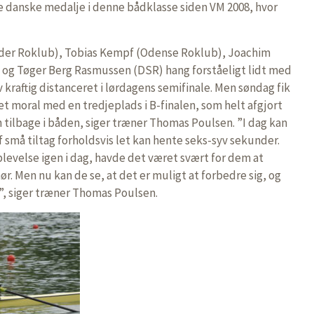
ste danske medalje i denne bådklasse siden VM 2008, hvor
der Roklub), Tobias Kempf (Odense Roklub), Joachim
 og Tøger Berg Rasmussen (DSR) hang forståeligt lidt med
 kraftig distanceret i lørdagens semifinale. Men søndag fik
et moral med en tredjeplads i B-finalen, som helt afgjort
en tilbage i båden, siger træner Thomas Poulsen. ”I dag kan
af små tiltag forholdsvis let kan hente seks-syv sekunder.
plevelse igen i dag, havde det været svært for dem at
. Men nu kan de se, at det er muligt at forbedre sig, og
g”, siger træner Thomas Poulsen.