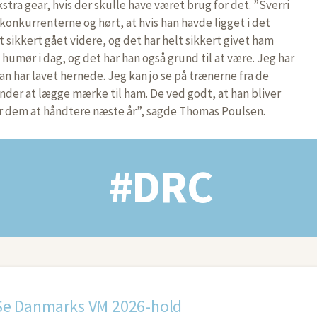
stra gear, hvis der skulle have været brug for det. ”Sverri
konkurrenterne og hørt, at hvis han havde ligget i det
lt sikkert gået videre, og det har helt sikkert givet ham
 humør i dag, og det har han også grund til at være. Jeg har
n har lavet hernede. Jeg kan jo se på trænerne fra de
ynder at lægge mærke til ham. De ved godt, at han bliver
r dem at håndtere næste år”, sagde Thomas Poulsen.
#DRC
Se Danmarks VM 2026-hold