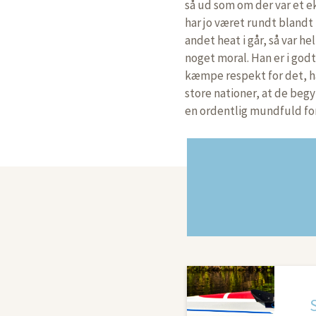
så ud som om der var et ek
har jo været rundt blandt 
andet heat i går, så var he
noget moral. Han er i godt
kæmpe respekt for det, ha
store nationer, at de beg
en ordentlig mundfuld fo