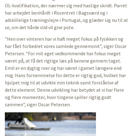
OL-kvalifikation, der nærmer sig med hastige skridt. Parret
har arbejdet benhårdt i Rocentret i Bagsværd og i
adskillelige træningslejre i Portugal, og glæder sig nu til at
se, om det hårde slid vil give pote.
”Hen over vinteren har vi haft meget fokus på fysikken og
har fået forbedret vores samlede gennemsnit”, siger Oscar
Petersen. ”For mit eget vedkommende har fokus meget
været på, at få det rigtige læs på benene gennem taget.
Emil er en dygtig roer og har været i gamet længere end
mig. Hans fornemmelse for dette er rigtig god, hvilket har
hjulpet mig til at udvikle min teknik samt forståelse af
dette element. Denne udvikling har betydet at vi har flere
og flere momenter, hvor tingene spiller rigtig godt
sammen”, siger Oscar Petersen.