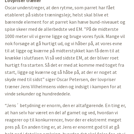
Lovpriser træner
Oscar understreger, at den rytme, som parret har fået
etableret på sidste træningslejr, helst skal blive et
bærende element for at parret kan hæve bund-niveauet og
spise skeer med de allerbedste ved EM. ”På de midterste
1000 meter vil vi gerne ligge og bruge vores fysik. Mange vil
nok forsøge at gå hurtigt ud, og vi håber på, at vores evne
til at ligge og kværne på midterstykket kan få dem til at
knække i slutfasen. Vi så ved sidste EM, at der bliver roet
hurtigt fra starten. Så det er med at komme med toget fra
start, ligge og kværne og så håbe på, at der er noget at
skyde med til sidst” siger Oscar Petersen, der lovpriser
træner Jens Vilhelmsens viden og indsigt i kampen for at
vinde sekunder og hundrededele.
“Jens´ betydning er enorm, den er altafgørende. En ting er,
at han selv har været en del af gamet og ved, hvordan vi
reagerer op til konkurrencer, hvor der er ekstremt meget
pres på. En anden ting er, at Jens er enormt god til at gå
helt ned i detaljen omkring, hvordan det skal føles for, at vi