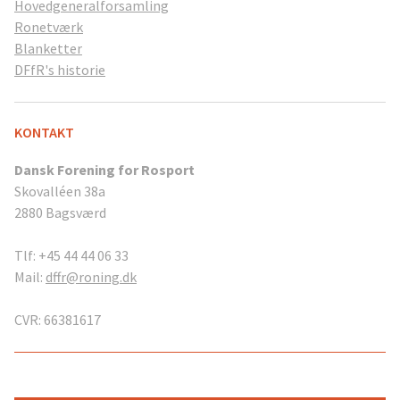
Hovedgeneralforsamling
Ronetværk
Blanketter
DFfR's historie
KONTAKT
Dansk Forening for Rosport
Skovalléen 38a
2880 Bagsværd
Tlf: +45 44 44 06 33
Mail:
dffr@roning.dk
CVR: 66381617