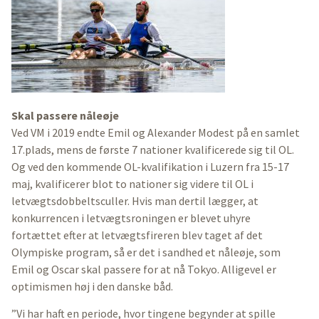
Skal passere nåleøje
Ved VM i 2019 endte Emil og Alexander Modest på en samlet
17.plads, mens de første 7 nationer kvalificerede sig til OL.
Og ved den kommende OL-kvalifikation i Luzern fra 15-17
maj, kvalificerer blot to nationer sig videre til OL i
letvægtsdobbeltsculler. Hvis man dertil lægger, at
konkurrencen i letvægtsroningen er blevet uhyre
fortættet efter at letvægtsfireren blev taget af det
Olympiske program, så er det i sandhed et nåleøje, som
Emil og Oscar skal passere for at nå Tokyo. Alligevel er
optimismen høj i den danske båd.
”Vi har haft en periode, hvor tingene begynder at spille