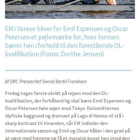
EM i Varese bliver for Emil Espensen og Oscar
Petersen et pejlemærke for, hvor formen
bærer hen i forhold til den forestående OL-
kvalifikation (Fotos: Dorthe Jensen)
Af DRC Pressechef Svend Bertil Frandsen
Fredag tages første skridt på rejsen mod den OL-
kvalifikation, der forhåbentlig skal bære Emil Espensen og
Oscar Petersen hele vejen mod Tokyo. Dolomitternes
idylliske baggrund og dramaet på Lago di Varese vil stå i
skarp kontrast til hinanden, når EM indleder den
internationale sæson og Emil og Oscar håber i den grad på
at være med fremme og få et moralsk boost hen imod den