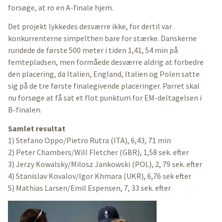
forsøge, at ro en A-finale hjem.
Det projekt lykkedes desværre ikke, for dertil var
konkurrenterne simpelthen bare for stærke. Danskerne
rundede de første 500 meter i tiden 1,41, 54 min på
femtepladsen, men formåede desværre aldrig at forbedre
den placering, da Italien, England, Italien og Polen satte
sig på de tre første finalegivende placeringer. Parret skal
nu forsøge at få sat et flot punktum for EM-deltagelsen i
B-finalen.
Samlet resultat
1) Stefano Oppo/Pietro Rutra (ITA), 6,43, 71 min
2) Peter Chambers/Will Fletcher (GBR), 1,58 sek. efter
3) Jerzy Kowalsky/Milosz Jankowski (POL), 2, 79 sek. efter
4) Stanislav Kovalov/Igor Khmara (UKR), 6,76 sek efter
5) Mathias Larsen/Emil Espensen, 7, 33 sek. efter