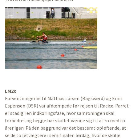
LM2x
Forventningerne til Mathias Larsen (Bagsværd) og Emil
Espensen (DSR) var afdæmpede før rejsen til Racice. Parret
er stadig i en indkøringsfase, hvor samroningen skal
forbedres og begge har skullet vænne sig til at ro med to
årer igen. På den baggrund var det bestemt opløftende, at
se de to letvægtere i semifinalen lørdag, hvor de skulle