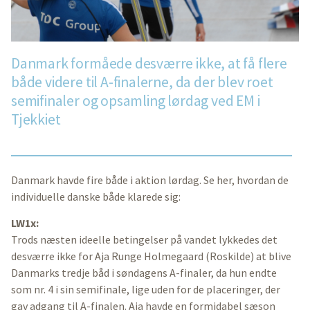
Danmark formåede desværre ikke, at få flere
både videre til A-finalerne, da der blev roet
semifinaler og opsamling lørdag ved EM i
Tjekkiet
Danmark havde fire både i aktion lørdag. Se her, hvordan de
individuelle danske både klarede sig:
LW1x:
Trods næsten ideelle betingelser på vandet lykkedes det
desværre ikke for Aja Runge Holmegaard (Roskilde) at blive
Danmarks tredje båd i søndagens A-finaler, da hun endte
som nr. 4 i sin semifinale, lige uden for de placeringer, der
gav adgang til A-finalen. Aja havde en formidabel sæson