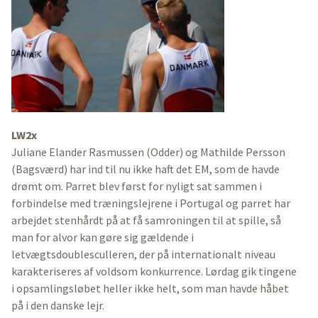
LW2x
Juliane Elander Rasmussen (Odder) og Mathilde Persson
(Bagsværd) har ind til nu ikke haft det EM, som de havde
drømt om. Parret blev først for nyligt sat sammen i
forbindelse med træningslejrene i Portugal og parret har
arbejdet stenhårdt på at få samroningen til at spille, så
man for alvor kan gøre sig gældende i
letvægtsdoublesculleren, der på internationalt niveau
karakteriseres af voldsom konkurrence. Lørdag gik tingene
i opsamlingsløbet heller ikke helt, som man havde håbet
på i den danske lejr.