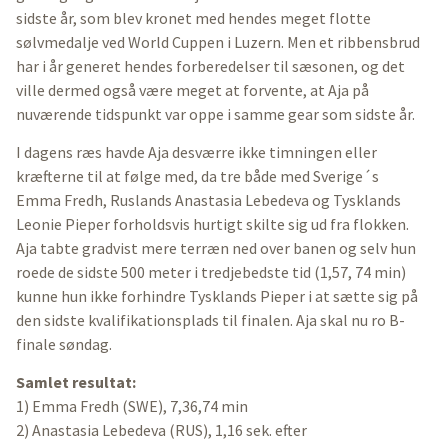
sidste år, som blev kronet med hendes meget flotte
sølvmedalje ved World Cuppen i Luzern. Men et ribbensbrud
har i år generet hendes forberedelser til sæsonen, og det
ville dermed også være meget at forvente, at Aja på
nuværende tidspunkt var oppe i samme gear som sidste år.
I dagens ræs havde Aja desværre ikke timningen eller
kræfterne til at følge med, da tre både med Sverige´s
Emma Fredh, Ruslands Anastasia Lebedeva og Tysklands
Leonie Pieper forholdsvis hurtigt skilte sig ud fra flokken.
Aja tabte gradvist mere terræn ned over banen og selv hun
roede de sidste 500 meter i tredjebedste tid (1,57, 74 min)
kunne hun ikke forhindre Tysklands Pieper i at sætte sig på
den sidste kvalifikationsplads til finalen. Aja skal nu ro B-
finale søndag.
Samlet resultat:
1) Emma Fredh (SWE), 7,36,74 min
2) Anastasia Lebedeva (RUS), 1,16 sek. efter