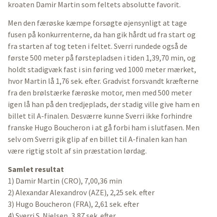
kroaten Damir Martin som feltets absolutte favorit.
Men den færøske kæmpe forsøgte øjensynligt at tage
fusen på konkurrenterne, da han gik hårdt ud fra start og
fra starten af tog teten i feltet. Sverri rundede også de
første 500 meter på førstepladsen i tiden 1,39,70 min, og
holdt stadigvæk fast i sin føring ved 1000 meter mærket,
hvor Martin lå 1,76 sek. efter. Gradvist forsvandt kræfterne
fra den brølstærke færøske motor, men med 500 meter
igen lå han på den tredjeplads, der stadig ville give ham en
billet til A-finalen. Desværre kunne Sverri ikke forhindre
franske Hugo Boucheron i at gå forbi ham i slutfasen. Men
selv om Sverri gik glip af en billet til A-finalen kan han
være rigtig stolt af sin præstation lørdag.
Samlet resultat
1) Damir Martin (CRO), 7,00,36 min
2) Alexandar Alexandrov (AZE), 2,25 sek. efter
3) Hugo Boucheron (FRA), 2,61 sek. efter
4) Sverri S. Nielsen, 3,87 sek. efter