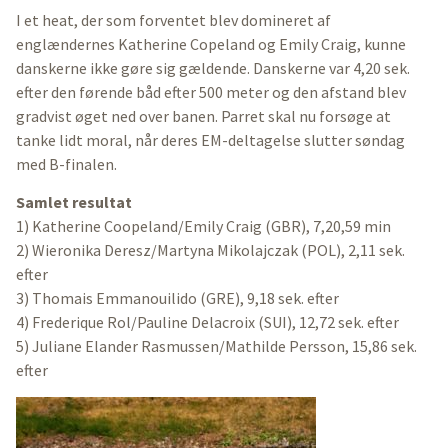
I et heat, der som forventet blev domineret af
englændernes Katherine Copeland og Emily Craig, kunne
danskerne ikke gøre sig gældende. Danskerne var 4,20 sek.
efter den førende båd efter 500 meter og den afstand blev
gradvist øget ned over banen. Parret skal nu forsøge at
tanke lidt moral, når deres EM-deltagelse slutter søndag
med B-finalen.
Samlet resultat
1) Katherine Coopeland/Emily Craig (GBR), 7,20,59 min
2) Wieronika Deresz/Martyna Mikolajczak (POL), 2,11 sek.
efter
3) Thomais Emmanouilido (GRE), 9,18 sek. efter
4) Frederique Rol/Pauline Delacroix (SUI), 12,72 sek. efter
5) Juliane Elander Rasmussen/Mathilde Persson, 15,86 sek.
efter