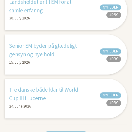
Landsholdet er til EM for at
NYHEDER
samle erfaring
#DRC
30. July 2026
Senior EM byder på glædeligt
NYHEDER
gensyn og nye hold
#DRC
15. July 2026
Tre danske både klar til World
NYHEDER
Cup III i Lucerne
#DRC
24. June 2026