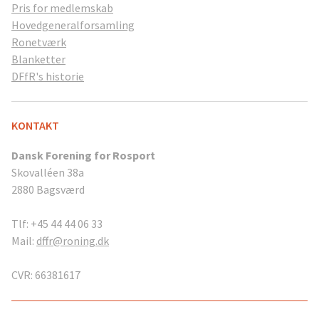
Pris for medlemskab
Hovedgeneralforsamling
Ronetværk
Blanketter
DFfR's historie
KONTAKT
Dansk Forening for Rosport
Skovalléen 38a
2880 Bagsværd
Tlf: +45 44 44 06 33
Mail:
dffr@roning.dk
CVR: 66381617