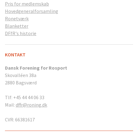
Pris for medlemskab
Hovedgeneralforsamling
Ronetværk
Blanketter
DFfR's historie
KONTAKT
Dansk Forening for Rosport
Skovalléen 38a
2880 Bagsværd
Tlf: +45 44 44 06 33
Mail:
dffr@roning.dk
CVR: 66381617