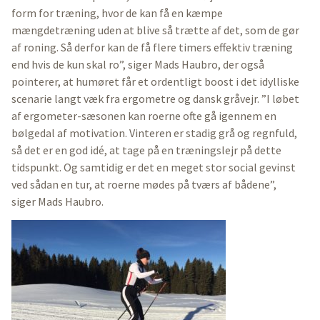
form for træning, hvor de kan få en kæmpe
mængdetræning uden at blive så trætte af det, som de gør
af roning. Så derfor kan de få flere timers effektiv træning
end hvis de kun skal ro”, siger Mads Haubro, der også
pointerer, at humøret får et ordentligt boost i det idylliske
scenarie langt væk fra ergometre og dansk gråvejr. ”I løbet
af ergometer-sæsonen kan roerne ofte gå igennem en
bølgedal af motivation. Vinteren er stadig grå og regnfuld,
så det er en god idé, at tage på en træningslejr på dette
tidspunkt. Og samtidig er det en meget stor social gevinst
ved sådan en tur, at roerne mødes på tværs af bådene”,
siger Mads Haubro.