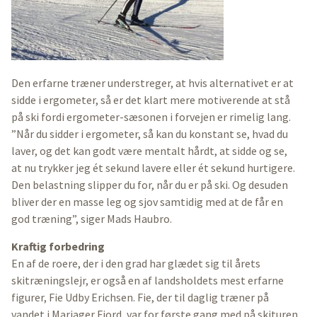
Den erfarne træner understreger, at hvis alternativet er at
sidde i ergometer, så er det klart mere motiverende at stå
på ski fordi ergometer-sæsonen i forvejen er rimelig lang.
”Når du sidder i ergometer, så kan du konstant se, hvad du
laver, og det kan godt være mentalt hårdt, at sidde og se,
at nu trykker jeg ét sekund lavere eller ét sekund hurtigere.
Den belastning slipper du for, når du er på ski. Og desuden
bliver der en masse leg og sjov samtidig med at de får en
god træning”, siger Mads Haubro.
Kraftig forbedring
En af de roere, der i den grad har glædet sig til årets
skitræningslejr, er også en af landsholdets mest erfarne
figurer, Fie Udby Erichsen. Fie, der til daglig træner på
vandet i Mariager Fjord, var for første gang med på skituren