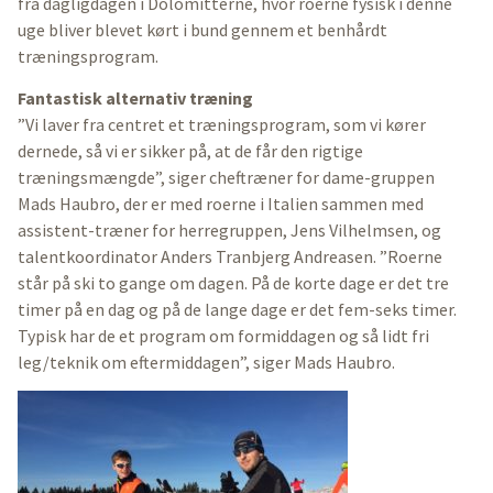
fra dagligdagen i Dolomitterne, hvor roerne fysisk i denne
uge bliver blevet kørt i bund gennem et benhårdt
træningsprogram.
Fantastisk alternativ træning
”Vi laver fra centret et træningsprogram, som vi kører
dernede, så vi er sikker på, at de får den rigtige
træningsmængde”, siger cheftræner for dame-gruppen
Mads Haubro, der er med roerne i Italien sammen med
assistent-træner for herregruppen, Jens Vilhelmsen, og
talentkoordinator Anders Tranbjerg Andreasen. ”Roerne
står på ski to gange om dagen. På de korte dage er det tre
timer på en dag og på de lange dage er det fem-seks timer.
Typisk har de et program om formiddagen og så lidt fri
leg/teknik om eftermiddagen”, siger Mads Haubro.