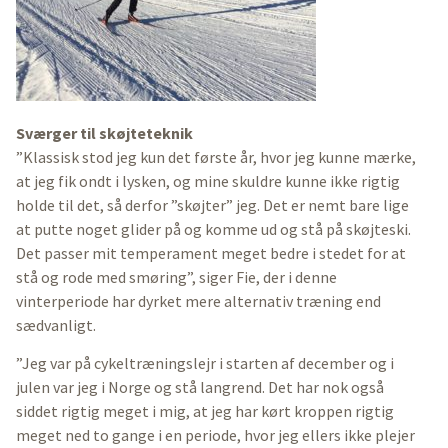
Sværger til skøjteteknik
”Klassisk stod jeg kun det første år, hvor jeg kunne mærke,
at jeg fik ondt i lysken, og mine skuldre kunne ikke rigtig
holde til det, så derfor ”skøjter” jeg. Det er nemt bare lige
at putte noget glider på og komme ud og stå på skøjteski.
Det passer mit temperament meget bedre i stedet for at
stå og rode med smøring”, siger Fie, der i denne
vinterperiode har dyrket mere alternativ træning end
sædvanligt.
”Jeg var på cykeltræningslejr i starten af december og i
julen var jeg i Norge og stå langrend. Det har nok også
siddet rigtig meget i mig, at jeg har kørt kroppen rigtig
meget ned to gange i en periode, hvor jeg ellers ikke plejer