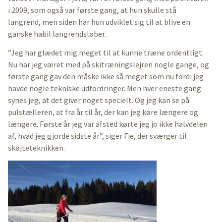
i 2009, som også var første gang, at hun skulle stå
langrend, men siden har hun udviklet sig til at blive en
ganske habil langrendsløber.
”Jeg har glædet mig meget til at kunne træne ordentligt.
Nu har jeg været med på skitræningslejren nogle gange, og
første gang gav den måske ikke så meget som nu fordi jeg
havde nogle tekniske udfordringer. Men hver eneste gang
synes jeg, at det giver noget specielt. Og jeg kan se på
pulstælleren, at fra år til år, der kan jeg køre længere og
længere. Første år jeg var afsted kørte jeg jo ikke halvdelen
af, hvad jeg gjorde sidste år”, siger Fie, der sværger til
skøjteteknikken.