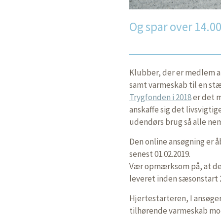
Og spar over 14.0
Klubber, der er medlem a
samt varmeskab til en stæ
Trygfonden i 2018
er det m
anskaffe sig det livsvigtig
udendørs brug så alle nem
Den online ansøgning er å
senest 01.02.2019.
Vær opmærksom på, at den
leveret inden sæsonstart 
Hjertestarteren, I ansøge
tilhørende varmeskab mo