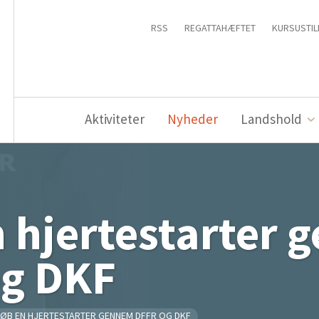
RSS
REGATTAHÆFTET
KURSUSTIL
Aktiviteter
Nyheder
Landshold
 hjertestarter
og DKF
ØB EN HJERTESTARTER GENNEM DFFR OG DKF