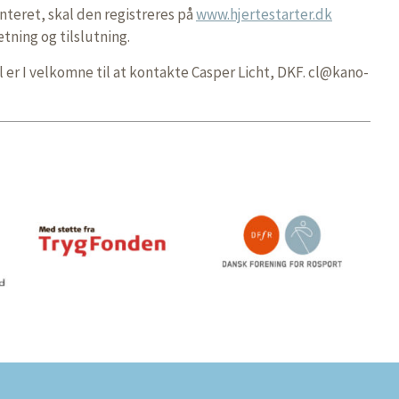
nteret, skal den registreres på
www.hjertestarter.dk
tning og tilslutning.
 er I velkomne til at kontakte Casper Licht, DKF.
cl@kano-