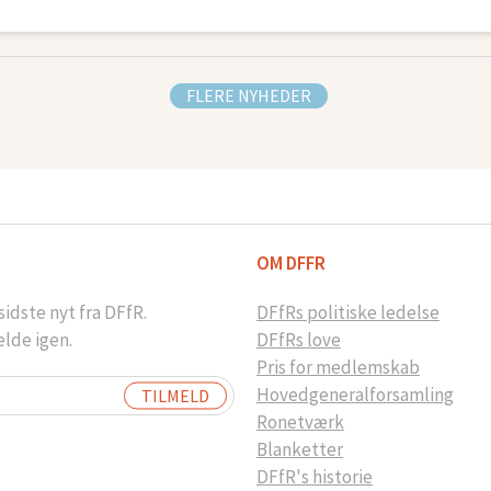
FLERE NYHEDER
OM DFFR
idste nyt fra DFfR.
DFfRs politiske ledelse
elde igen.
DFfRs love
Pris for medlemskab
Hovedgeneralforsamling
Ronetværk
Blanketter
DFfR's historie