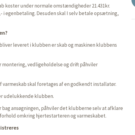
ab koster under normale omstændigheder 21.431kr.
0,- i egenbetaling. Desuden skal I selv betale opsætning,
ren?
 bliver leveret i klubben er skab og maskinen klubbens
r montering, vedligeholdelse og drift påhviler
f varmeskab skal foretages af en godkendt installatør.
alder udelukkende klubben.
er bag ansøgningen, påhviler det klubberne selv at afklare
g forhold omkring hjertestarteren og varmeskabet.
istreres