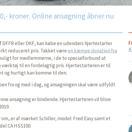
00,- kroner. Online ansøgning åbner nu
F
f DFFR eller DKF, kan købe en udendørs hjertestarter
K
rkt reduceret pris. Takket være
en kæmpe donation fra
uligt for medlemmerne, i de to specialforbund at
e værktøj til en fordelagtig pris. Hjertestarteren er til
t og hurtigt kan komme til den.
ben fra og med i dag, og ansøgningen skal være udfyldt
ne ansøgning er bindende. Hjertestarteren vil blive
2019.
r om, er af mærket Schiller, model: Fred Easy samt et
del CA HSS100.