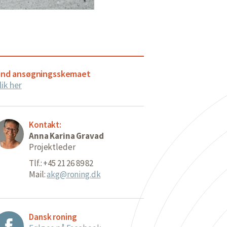
ind ansøgningsskemaet
lik her
Kontakt:
Anna Karina Gravad
Projektleder
Tlf.: +45 21 26 89 82
Mail:
akg@roning.dk
Dansk roning