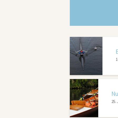
1
Nu
25.