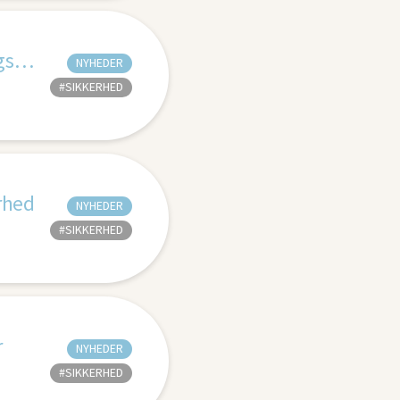
Sådan forholder I jer til den nye bekendtgørelse om redningsveste
NYHEDER
#SIKKERHED
rhed
NYHEDER
#SIKKERHED
r
NYHEDER
#SIKKERHED