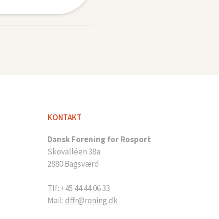
KONTAKT
Dansk Forening for Rosport
Skovalléen 38a
2880 Bagsværd
Tlf: +45 44 44 06 33
Mail:
dffr@roning.dk