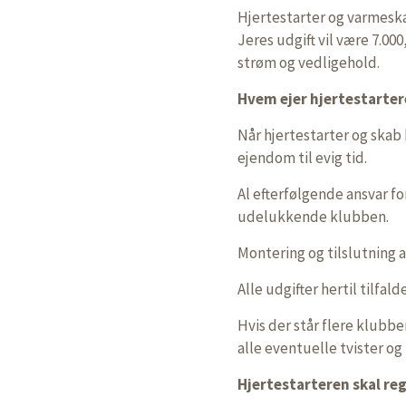
Hjertestarter og varmesk
Jeres udgift vil være 7.00
strøm og vedligehold.
Hvem ejer hjertestarte
Når hjertestarter og skab
ejendom til evig tid.
Al efterfølgende ansvar fo
udelukkende klubben.
Montering og tilslutning a
Alle udgifter hertil tilf
Hvis der står flere klubb
alle eventuelle tvister o
Hjertestarteren skal reg