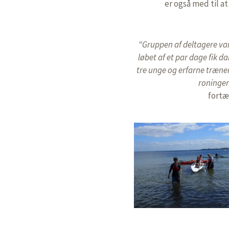
er også med til a
“Gruppen af deltagere var
løbet af et par dage fik 
tre unge og erfarne træner
roningen
fortæ