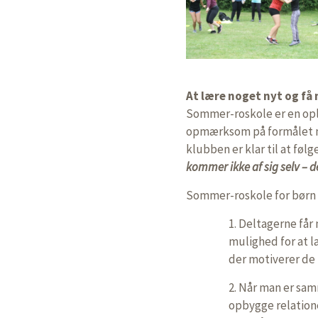
At lære noget nyt og få
Sommer-roskole er en opla
opmærksom på formålet m
klubben er klar til at føl
kommer ikke af sig selv – 
Sommer-roskole for børn o
1. Deltagerne får
mulighed for at l
der motiverer de 
2. Når man er sa
opbygge relatione