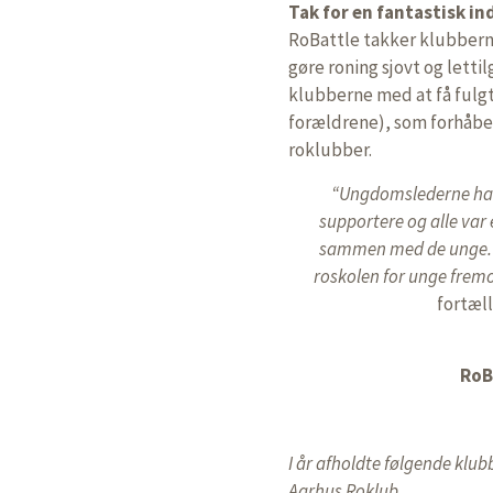
Tak for en fantastisk in
RoBattle takker klubberne
gøre roning sjovt og letti
klubberne med at få fulgt
forældrene), som forhåbentl
roklubber.
“Ungdomslederne hav
supportere og alle var
sammen med de unge. Vi
roskolen for unge fremo
fortæl
RoB
I år afholdte følgende kl
Aarhus Roklub