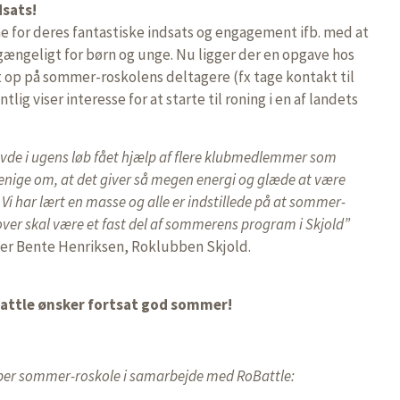
dsats!
 for deres fantastiske indsats og engagement ifb. med at
lgængeligt for børn og unge. Nu ligger der en opgave hos
 op på sommer-roskolens deltagere (fx tage kontakt til
ig viser interesse for at starte til roning i en af landets
de i ugens løb fået hjælp af flere klubmedlemmer som
 enige om, at det giver så megen energi og glæde at være
 har lært en masse og alle er indstillede på at sommer-
ver skal være et fast del af sommerens program i Skjold”
ler Bente Henriksen, Roklubben Skjold.
attle ønsker fortsat god sommer!
ubber sommer-roskole i samarbejde med RoBattle: