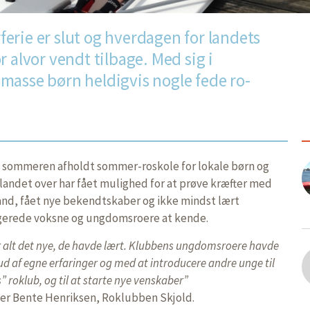
erie er slut og hverdagen for landets
r alvor vendt tilbage. Med sig i
masse børn heldigvis nogle fede ro-
af sommeren afholdt sommer-roskole for lokale børn og
landet over har fået mulighed for at prøve kræfter med
vand, fået nye bekendtskaber og ikke mindst lært
gerede voksne og ungdomsroere at kende.
r alt det nye, de havde lært. Klubbens ungdomsroere havde
 ud af egne erfaringer og med at introducere andre unge til
” roklub, og til at starte nye venskaber”
ler Bente Henriksen, Roklubben Skjold.