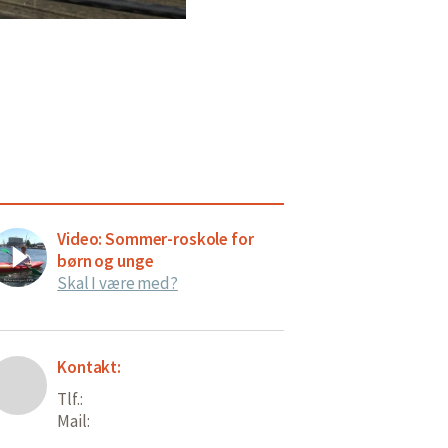
Video: Sommer-roskole for
børn og unge
Skal I være med?
Kontakt:
Tlf.:
Mail: