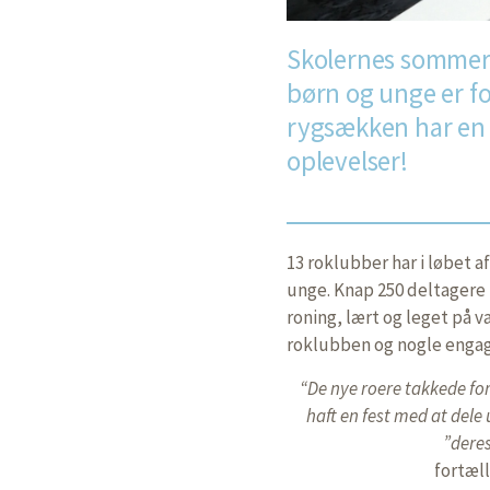
Skolernes sommerf
børn og unge er fo
rygsækken har en 
oplevelser!
13 roklubber har i løbet 
unge. Knap 250 deltagere 
roning, lært og leget på 
roklubben og nogle enga
“De nye roere takkede fo
haft en fest med at dele
”deres
fortæl