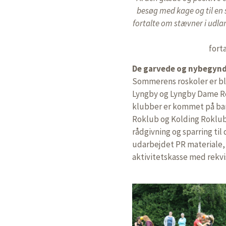
besøg med kage og til en s
fortalte om stævner i udlan
fort
De garvede og nybegyn
Sommerens roskoler er bl
Lyngby og Lyngby Dame R
klubber er kommet på ban
Roklub og Kolding Roklub
rådgivning og sparring ti
udarbejdet PR materiale,
aktivitetskasse med rekvis