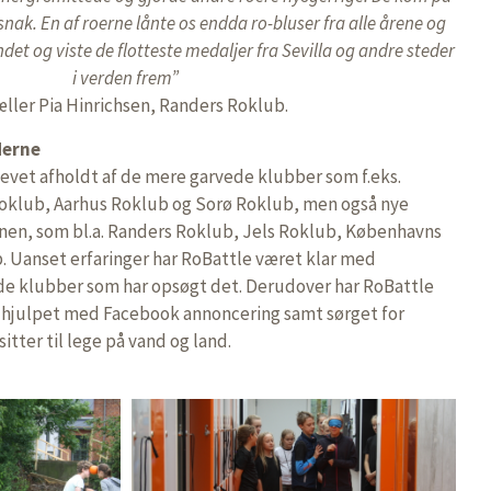
nak. En af roerne lånte os endda ro-bluser fra alle årene og
det og viste de flotteste medaljer fra Sevilla og andre steder
i verden frem”
æller Pia Hinrichsen, Randers Roklub.
derne
evet afholdt af de mere garvede klubber som f.eks.
oklub, Aarhus Roklub og Sorø Roklub, men også nye
en, som bl.a. Randers Roklub, Jels Roklub, Københavns
. Uanset erfaringer har RoBattle været klar med
l de klubber som har opsøgt det. Derudover har RoBattle
 hjulpet med Facebook annoncering samt sørget for
itter til lege på vand og land.