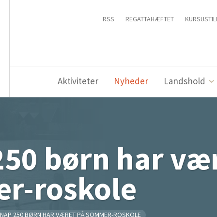
RSS
REGATTAHÆFTET
KURSUSTIL
Aktiviteter
Nyheder
Landshold
50 børn har væ
r-roskole
NAP 250 BØRN HAR VÆRET PÅ SOMMER-ROSKOLE