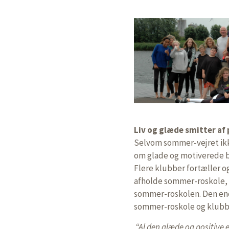
Liv og glæde smitter a
Selvom sommer-vejret ikke
om glade og motiverede bø
Flere klubber fortæller o
afholde sommer-roskole, 
sommer-roskolen. Den ene
sommer-roskole og klubben
“Al den glæde og positive 