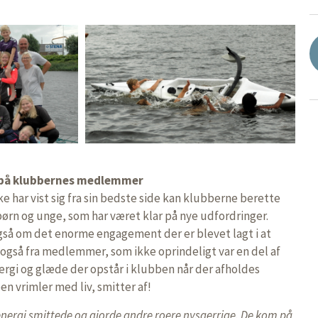
f på klubbernes medlemmer
 har vist sig fra sin bedste side kan klubberne berette
rn og unge, som har været klar på nye udfordringer.
gså om det enorme engagement der er blevet lagt i at
også fra medlemmer, som ikke oprindeligt var en del af
rgi og glæde der opstår i klubben når der afholdes
 vrimler med liv, smitter af!
energi smittede og gjorde andre roere nysgerrige. De kom på