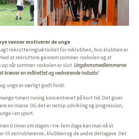
 nye venner motiverer de unge
gt rekrutteringsaktivitet for roklubben, hvis klubben er
ed at rekruttere gennem sommer-roskolen og at
ge op når sommer-roskolen er slut.
Ungdomsmedlemmerne
det kræver en målrettet og vedvarende indsats!
g unge er særligt godt fordi:
 mange timers roning koncentreret på kort tid. Det giver
ære en masse. OG det er netop udvikling og progression,
unge i en sport.
mmen 6 timer om dagen i tre-fem dage kan man nå at
r til instruktørerne, klubben og de andre deltagere. Det