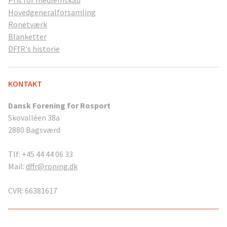
Pris for medlemskab
Hovedgeneralforsamling
Ronetværk
Blanketter
DFfR's historie
KONTAKT
Dansk Forening for Rosport
Skovalléen 38a
2880 Bagsværd
Tlf: +45 44 44 06 33
Mail:
dffr@roning.dk
CVR: 66381617