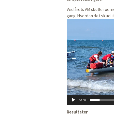
Ved årets VM skulle roerne
gang. Hvordan det så ud i f
Video
Player
00:00
Resultater