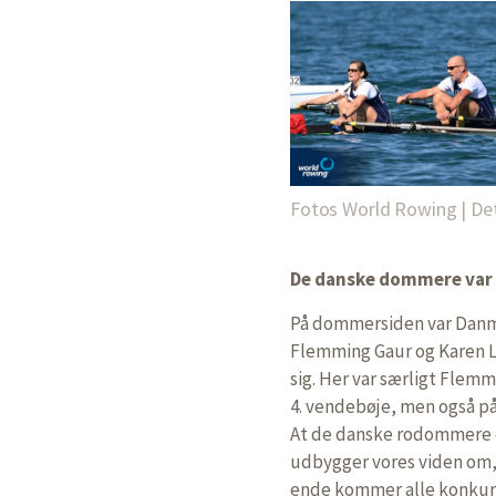
Fotos World Rowing | De
De danske dommere var
På dommersiden var Danma
Flemming Gaur og Karen Let
sig. Her var særligt Fle
4. vendebøje, men også på
At de danske rodommere er
udbygger vores viden om, 
ende kommer alle konkurr