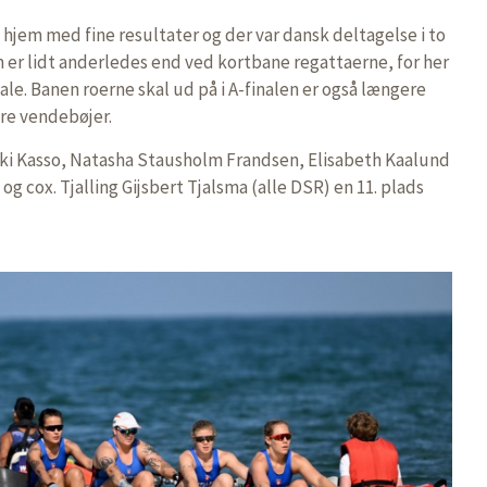
jem med fine resultater og der var dansk deltagelse i to
m er lidt anderledes end ved kortbane regattaerne, for her
nale. Banen roerne skal ud på i A-finalen er også længere
re vendebøjer.
kki Kasso, Natasha Stausholm Frandsen, Elisabeth Kaalund
g cox. Tjalling Gijsbert Tjalsma (alle DSR) en 11. plads