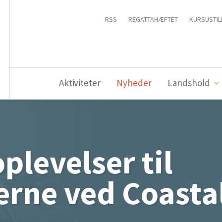
RSS
REGATTAHÆFTET
KURSUSTIL
Aktiviteter
Nyheder
Landshold
plevelser til
erne ved Coasta