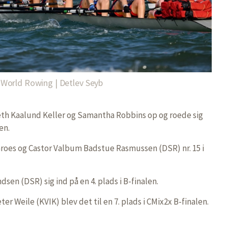
World Rowing | Detlev Seyb
eth Kaalund Keller og Samantha Robbins op og roede sig
en.
roes og Castor Valbum Badstue Rasmussen (DSR) nr. 15 i
sen (DSR) sig ind på en 4. plads i B-finalen.
ter Weile (KVIK) blev det til en 7. plads i CMix2x B-finalen.