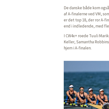
De danske både kom også h
af A-finalerne ved VM, so
er det top 18, der ror A-fi
end i indledende, med fle
I CW4x+ roede Tuuli Mari
Keller, Samantha Robbins o
hjem i A-finalen.