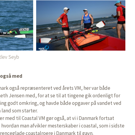
tlev Seyb
 også med
rk også repræsenteret ved årets VM, her var både
h Jensen med, for at se til at tingene gik ordenligt for
mming godt omkring, og havde både opgaver på vandet ved
 land som starter.
 med til Coastal VM gør også, at vi i Danmark fortsat
hvordan man afvikler mesterskaber i coastal, som i sidste
enceglade coastalroere i Danmark til gavn.