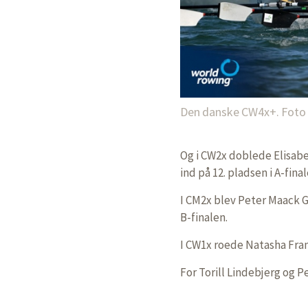
Den danske CW4x+. Foto 
Og i CW2x doblede Elisab
ind på 12. pladsen i A-final
I CM2x blev Peter Maack G
B-finalen.
I CW1x roede Natasha Frand
For Torill Lindebjerg og Pe