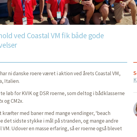
hold ved Coastal VM fik både gode
velser
S
ar ni danske roere været i aktion ved årets Coastal VM,
K
, Italien.
ldte løb for KVIK og DSR roerne, som deltog i bådklasserne
x og CM2x.
et kræfter med baner med mange vendinger, ‘beach
be det sidste stykke i mål på stranden, og mange andre
tal VM. Udover en masse erfaring, så er roerne også blevet