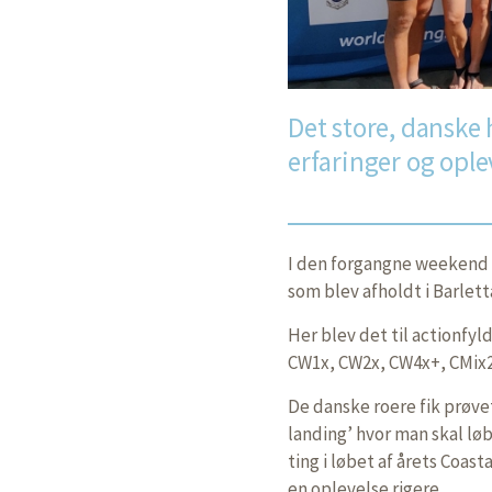
Det store, danske 
erfaringer og ople
I den forgangne weekend h
som blev afholdt i Barletta
Her blev det til actionfy
CW1x, CW2x, CW4x+, CMix2
De danske roere fik prøv
landing’ hvor man skal lø
ting i løbet af årets Coas
en oplevelse rigere.