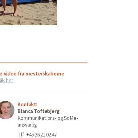
e video fra mesterskaberne
lik her
Kontakt:
Bianca Toftebjerg
Kommunikations- og SoMe-
ansvarlig
Tlf.: +45 26 21 02 47