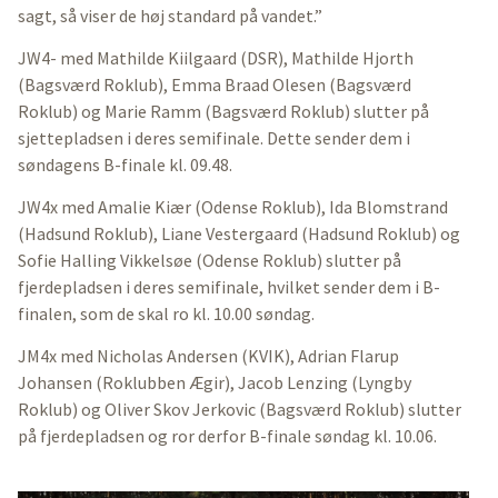
sagt, så viser de høj standard på vandet.”
JW4- med Mathilde Kiilgaard (DSR), Mathilde Hjorth
(Bagsværd Roklub), Emma Braad Olesen (Bagsværd
Roklub) og Marie Ramm (Bagsværd Roklub) slutter på
sjettepladsen i deres semifinale. Dette sender dem i
søndagens B-finale kl. 09.48.
JW4x med Amalie Kiær (Odense Roklub), Ida Blomstrand
(Hadsund Roklub), Liane Vestergaard (Hadsund Roklub) og
Sofie Halling Vikkelsøe (Odense Roklub) slutter på
fjerdepladsen i deres semifinale, hvilket sender dem i B-
finalen, som de skal ro kl. 10.00 søndag.
JM4x med Nicholas Andersen (KVIK), Adrian Flarup
Johansen (Roklubben Ægir), Jacob Lenzing (Lyngby
Roklub) og Oliver Skov Jerkovic (Bagsværd Roklub) slutter
på fjerdepladsen og ror derfor B-finale søndag kl. 10.06.