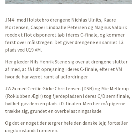
JM4- med Holstebro drengene Nichlas Ulnits, Kaare
Mortensen, Casper Lindballe Petersen og Magnus Valbirk
roede et flot disponeret løb i deres C-finale, og kommer
først over målstregen. Det giver drengene en samlet 13.
plads ved U19 VM.
Her glæder Nils Henrik Stene sig over at drengene slutter
af med, at få lidt oprejsning i deres C-finale, efter et VM
hvor de har været ramt af udfordringer.
JW2x med Cecilie Girke Christensen (DSR) og Mie Mellerup
(Roklubben Ægir) tog fjerdepladsen i deres C/D semifinale,
hvilket gav dem en plads i D-finalen. Men her må pigerne
trække sig, grundet en overbelastningsskade.
Og det er noget der ærgrer hele den danske lejr, fortæller
ungdomslandstræneren: