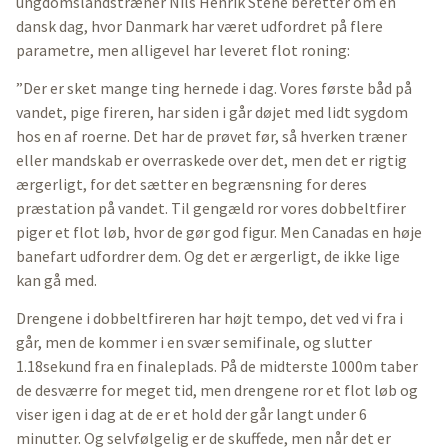
ungdomslandstræner Nils Henrik Stene beretter om en
dansk dag, hvor Danmark har været udfordret på flere
parametre, men alligevel har leveret flot roning:
”Der er sket mange ting hernede i dag. Vores første båd på
vandet, pige fireren, har siden i går døjet med lidt sygdom
hos en af roerne. Det har de prøvet før, så hverken træner
eller mandskab er overraskede over det, men det er rigtig
ærgerligt, for det sætter en begrænsning for deres
præstation på vandet. Til gengæld ror vores dobbeltfirer
piger et flot løb, hvor de gør god figur. Men Canadas en høje
banefart udfordrer dem. Og det er ærgerligt, de ikke lige
kan gå med.
Drengene i dobbeltfireren har højt tempo, det ved vi fra i
går, men de kommer i en svær semifinale, og slutter
1.18sekund fra en finaleplads. På de midterste 1000m taber
de desværre for meget tid, men drengene ror et flot løb og
viser igen i dag at de er et hold der går langt under 6
minutter. Og selvfølgelig er de skuffede, men når det er