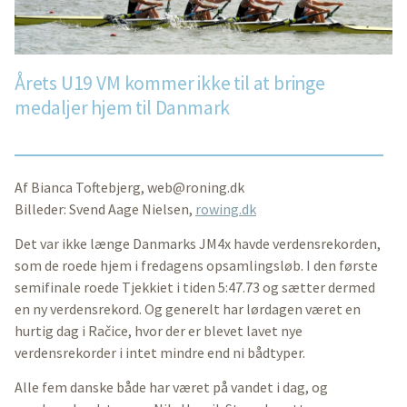
Årets U19 VM kommer ikke til at bringe
medaljer hjem til Danmark
Af Bianca Toftebjerg,
web@roning.dk
Billeder: Svend Aage Nielsen,
rowing.dk
Det var ikke længe Danmarks JM4x havde verdensrekorden,
som de roede hjem i fredagens opsamlingsløb. I den første
semifinale roede Tjekkiet i tiden 5:47.73 og sætter dermed
en ny verdensrekord. Og generelt har lørdagen været en
hurtig dag i Račice, hvor der er blevet lavet nye
verdensrekorder i intet mindre end ni bådtyper.
Alle fem danske både har været på vandet i dag, og