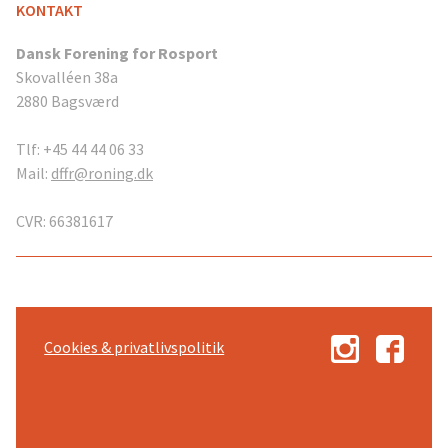
KONTAKT
Dansk Forening for Rosport
Skovalléen 38a
2880 Bagsværd
Tlf: +45 44 44 06 33
Mail:
dffr@roning.dk
CVR: 66381617
Cookies & privatlivspolitik