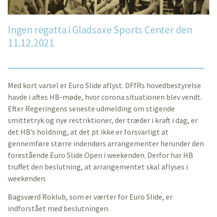
Ingen regatta i Gladsaxe Sports Center den
11.12.2021
Med kort varsel er Euro Slide aflyst. DFfRs hovedbestyrelse
havde i aftes HB-møde, hvor corona situationen blev vendt.
Efter Regeringens seneste udmelding om stigende
smittetryk og nye restriktioner, der træder i kraft i dag, er
det HB’s holdning, at det pt ikke er forsvarligt at
gennemføre større indendørs arrangementer herunder den
forestående Euro Slide Open i weekenden. Derfor har HB
truffet den beslutning, at arrangementet skal aflyses i
weekenden.
Bagsværd Roklub, som er værter for Euro Slide, er
indforstået med beslutningen.