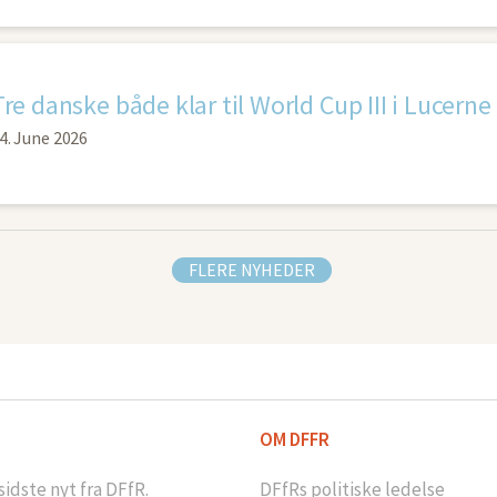
Tre danske både klar til World Cup III i Lucerne
4. June 2026
FLERE NYHEDER
OM DFFR
idste nyt fra DFfR.
DFfRs politiske ledelse