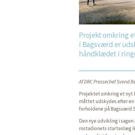
Projekt omkring e
i Bagsværd er udsk
håndklædet i ringe
Af DRC Pressechef Svend Be
Projektet omkring et nyt
måttet udskydes efter en 
forholdene på Bagsværd S
Den nye udvikling i sagen
rostadionets startanlæg i