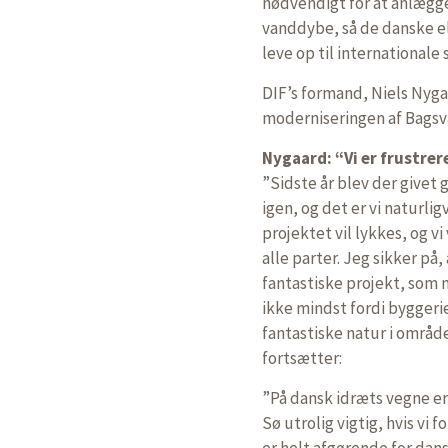
nødvendigt for at anlægge
vanddybe, så de danske el
leve op til internationale
DIF’s formand, Niels Nyga
moderniseringen af Bagsv
Nygaard: “Vi er frustrer
”Sidste år blev der givet g
igen, og det er vi naturlig
projektet vil lykkes, og vi
alle parter. Jeg sikker på
fantastiske projekt, som
ikke mindst fordi byggeri
fantastiske natur i områd
fortsætter:
”På dansk idræts vegne e
Sø utrolig vigtig, hvis vi 
er helt afgørende for dan