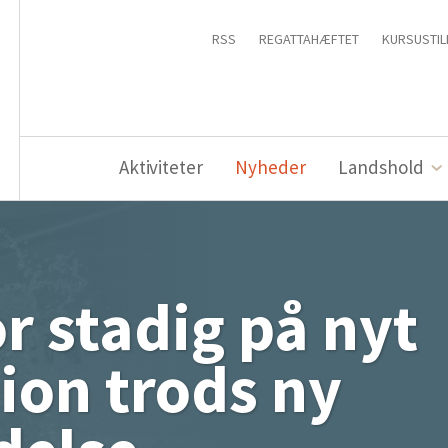
RSS
REGATTAHÆFTET
KURSUSTIL
Aktiviteter
Nyheder
Landshold
or stadig på nyt
ion trods ny