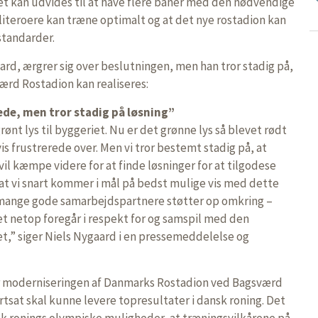
t kan udvides til at have flere baner med den nødvendige
iteroere kan træne optimalt og at det nye rostadion kan
 standarder.
ard, ærgrer sig over beslutningen, men han tror stadig på,
ærd Rostadion kan realiseres:
ede, men tror stadig på løsning”
rønt lys til byggeriet. Nu er det grønne lys så blevet rødt
vis frustrerede over. Men vi tror bestemt stadig på, at
 vil kæmpe videre for at finde løsninger for at tilgodese
, at vi snart kommer i mål på bedst mulige vis med dette
 mange gode samarbejdspartnere støtter op omkring –
et netop foregår i respekt for og samspil med den
et,” siger Niels Nygaard i en pressemeddelelse og
r moderniseringen af Danmarks Rostadion ved Bagsværd
fortsat skal kunne levere topresultater i dansk roning. Det
sk ronings olympiske muligheder, at træningsvilkårene på