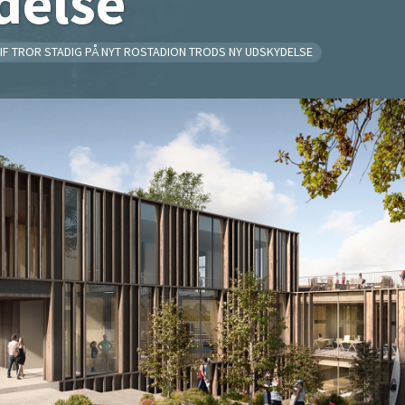
delse
IF TROR STADIG PÅ NYT ROSTADION TRODS NY UDSKYDELSE