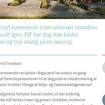
t nyt kommende internationalt rostadion
udt igen. DIF har dog ikke kastet
n og tror stadig på en løsning.
rtil Frandsen
 kommende rostadion i Bagsværd har endnu en gang
af flere dispensationer til at begynde en modernisering af
ø er trukket tilbage af Miljø- og Fødevareklagenævnet.
 afgørelse betyder blandt andet, at der omkring
kke må fældes træer og graves i bredden, hvilket er