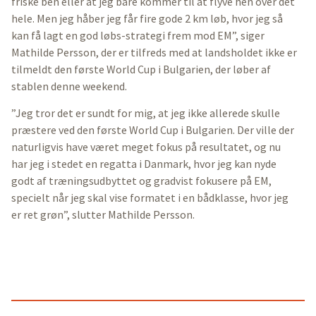
friske ben eller at jeg bare kommer til at flyve hen over det
hele. Men jeg håber jeg får fire gode 2 km løb, hvor jeg så
kan få lagt en god løbs-strategi frem mod EM”, siger
Mathilde Persson, der er tilfreds med at landsholdet ikke er
tilmeldt den første World Cup i Bulgarien, der løber af
stablen denne weekend.
”Jeg tror det er sundt for mig, at jeg ikke allerede skulle
præstere ved den første World Cup i Bulgarien. Der ville der
naturligvis have været meget fokus på resultatet, og nu
har jeg i stedet en regatta i Danmark, hvor jeg kan nyde
godt af træningsudbyttet og gradvist fokusere på EM,
specielt når jeg skal vise formatet i en bådklasse, hvor jeg
er ret grøn”, slutter Mathilde Persson.