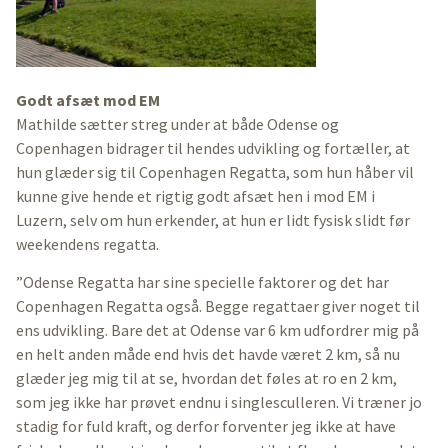
Godt afsæt mod EM
Mathilde sætter streg under at både Odense og
Copenhagen bidrager til hendes udvikling og fortæller, at
hun glæder sig til Copenhagen Regatta, som hun håber vil
kunne give hende et rigtig godt afsæt hen i mod EM i
Luzern, selv om hun erkender, at hun er lidt fysisk slidt før
weekendens regatta.
”Odense Regatta har sine specielle faktorer og det har
Copenhagen Regatta også. Begge regattaer giver noget til
ens udvikling. Bare det at Odense var 6 km udfordrer mig på
en helt anden måde end hvis det havde været 2 km, så nu
glæder jeg mig til at se, hvordan det føles at ro en 2 km,
som jeg ikke har prøvet endnu i singlesculleren. Vi træner jo
stadig for fuld kraft, og derfor forventer jeg ikke at have