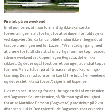
Fire løb på en weekend
Emil pointerer, at man formentlig ikke skal sætte
forventningerne alt for højt for at se duoen for fuld styrke
ved Bagsværd Sø, da landsholdet endnu ikke er begyndt at
trappe træningen ned før Luzern. ”Vi er stadig i gang med
at træne for fuldt skrald, så om vi lige rammer topniveauet
i denne weekend ved Copenhagen Regatta, det er ikke
sikkert. Og det er også først om et par uger, at vi skal toppe
formen. Men vi håber på at få masser af god kapronings-
træning. Det ser ud som om vi kan få fire løb på en weekend
og det er slet ikke så tosset”, siger Emil Espensen.
Hvis man beslutter sig for at tilbringe en del af weekenden
ved Bagsværd Sø i weekenden, så får man også mulighed
for at se Mathilde Persson (Bagsværd) gøre debut på 2 km
distancen i LM1x. Den talentfulde Bagsværd-roer erkender