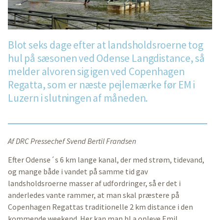
Blot seks dage efter at landsholdsroerne tog
hul på sæsonen ved Odense Langdistance, så
melder alvoren sig igen ved Copenhagen
Regatta, som er næste pejlemærke før EM i
Luzern i slutningen af måneden.
Af DRC Pressechef Svend Bertil Frandsen
Efter Odense´s 6 km lange kanal, der med strøm, tidevand,
og mange både i vandet på samme tid gav
landsholdsroerne masser af udfordringer, så er det i
anderledes vante rammer, at man skal præstere på
Copenhagen Regattas traditionelle 2 km distance i den
kommende weekend. Her kan man bl.a opleve Emil