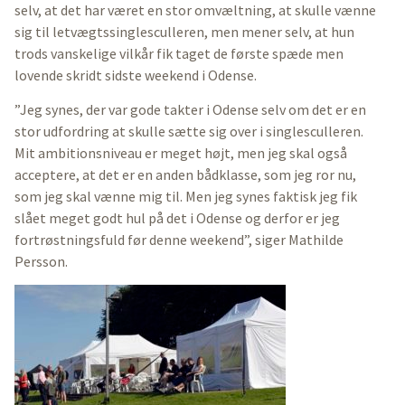
selv, at det har været en stor omvæltning, at skulle vænne
sig til letvægtssinglesculleren, men mener selv, at hun
trods vanskelige vilkår fik taget de første spæde men
lovende skridt sidste weekend i Odense.
”Jeg synes, der var gode takter i Odense selv om det er en
stor udfordring at skulle sætte sig over i singlesculleren.
Mit ambitionsniveau er meget højt, men jeg skal også
acceptere, at det er en anden bådklasse, som jeg ror nu,
som jeg skal vænne mig til. Men jeg synes faktisk jeg fik
slået meget godt hul på det i Odense og derfor er jeg
fortrøstningsfuld før denne weekend”, siger Mathilde
Persson.