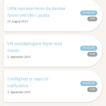
LM4x repræsenterer de danske
NYHEDER
farver ved VM i Canada
#VM
19. August 2024
VM-medaljetagere fejret med
NYHEDER
manér
#VM
5. September 2019
Frivillighed er vejen til
NYHEDER
indflydelse
#VM
2. September 2019