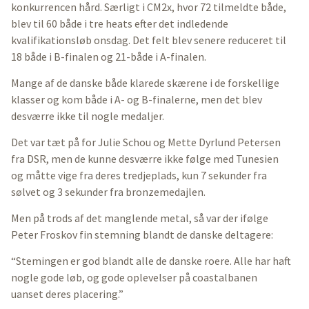
konkurrencen hård. Særligt i CM2x, hvor 72 tilmeldte både,
blev til 60 både i tre heats efter det indledende
kvalifikationsløb onsdag. Det felt blev senere reduceret til
18 både i B-finalen og 21-både i A-finalen.
Mange af de danske både klarede skærene i de forskellige
klasser og kom både i A- og B-finalerne, men det blev
desværre ikke til nogle medaljer.
Det var tæt på for Julie Schou og Mette Dyrlund Petersen
fra DSR, men de kunne desværre ikke følge med Tunesien
og måtte vige fra deres tredjeplads, kun 7 sekunder fra
sølvet og 3 sekunder fra bronzemedajlen.
Men på trods af det manglende metal, så var der ifølge
Peter Froskov fin stemning blandt de danske deltagere:
“Stemingen er god blandt alle de danske roere. Alle har haft
nogle gode løb, og gode oplevelser på coastalbanen
uanset deres placering.”