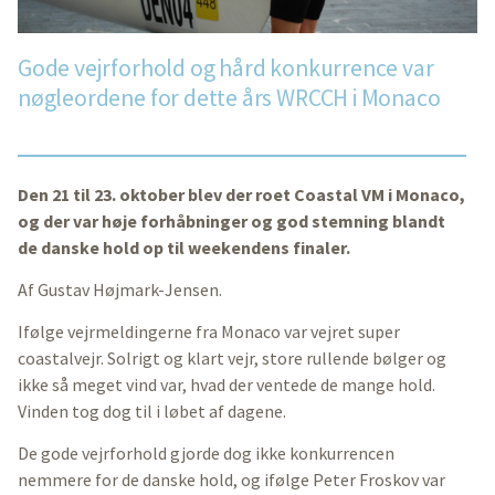
Gode vejrforhold og hård konkurrence var
nøgleordene for dette års WRCCH i Monaco
Den 21 til 23. oktober blev der roet Coastal VM i Monaco,
og der var høje forhåbninger og god stemning blandt
de danske hold op til weekendens finaler.
Af Gustav Højmark-Jensen.
Ifølge vejrmeldingerne fra Monaco var vejret super
coastalvejr. Solrigt og klart vejr, store rullende bølger og
ikke så meget vind var, hvad der ventede de mange hold.
Vinden tog dog til i løbet af dagene.
De gode vejrforhold gjorde dog ikke konkurrencen
nemmere for de danske hold, og ifølge Peter Froskov var