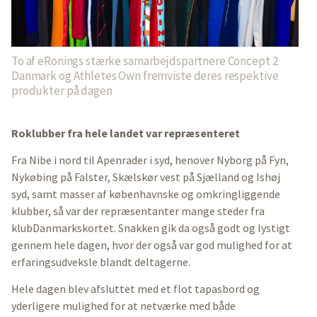
To af eRonings stærke samarbejdspartnere Concept 2
Danmark og Athletes Own fremviste deres respektive
produkter på dagen
Roklubber fra hele landet var repræsenteret
Fra Nibe i nord til Apenrader i syd, henover Nyborg på Fyn,
Nykøbing på Falster, Skælskør vest på Sjælland og Ishøj
syd, samt masser af københavnske og omkringliggende
klubber, så var der repræsentanter mange steder fra
klubDanmarkskortet. Snakken gik da også godt og lystigt
gennem hele dagen, hvor der også var god mulighed for at
erfaringsudveksle blandt deltagerne.
Hele dagen blev afsluttet med et flot tapasbord og
yderligere mulighed for at netværke med både