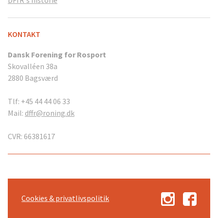
DFfR's historie
KONTAKT
Dansk Forening for Rosport
Skovalléen 38a
2880 Bagsværd
Tlf: +45 44 44 06 33
Mail:
dffr@roning.dk
CVR: 66381617
Cookies & privatlivspolitik