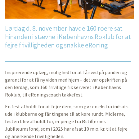
Lørdag d. 8. november havde 160 roere sat
hinanden i stævne i Københavns Roklub for at
fejre frivilligheden og snakke eRoning
Inspirerende oplæg, mulighed for at få sved på panden og
garanti for at få ny viden med hjem – det var opskriften på
den lørdag, som 160 frivillige fik serveret i Københavns
Roklub, til eRoningscoach takkefest.
En fest afholdt for at fejre dem, som gør en ekstra indsats
ude i klubberne og får tingene til at køre rundt. Midlerne,
festen blev afholdt for, er penge fra Østifternes
Jubilæumsfond, som i 2025 har afsat 10 mio. kr. til at fejre
og anerkende frivilligheden.