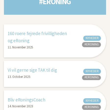
#ERONING
160 roere fejrede frivilligheden
NYHEDER
og eRoning
#ERONING
11. November 2025
Vi vil gerne sige TAK til dig
NYHEDER
13. October 2025
#ERONING
Bliv eRoningsCoach
NYHEDER
14. November 2023
#ERONING