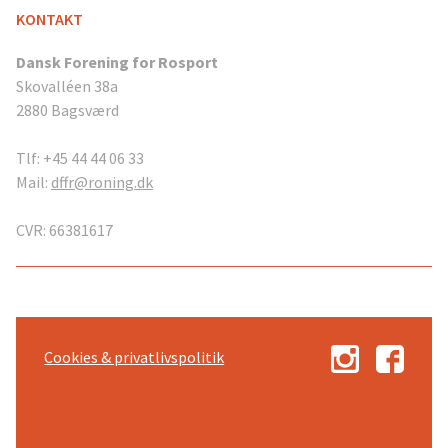
KONTAKT
Dansk Forening for Rosport
Skovalléen 38a
2880 Bagsværd
Tlf: +45 44 44 06 33
Mail:
dffr@roning.dk
CVR: 66381617
Cookies & privatlivspolitik