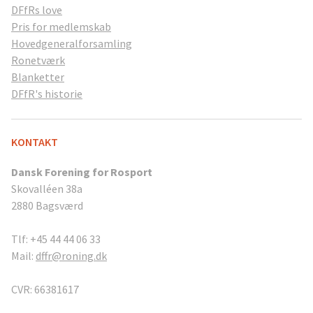
DFfRs love
Pris for medlemskab
Hovedgeneralforsamling
Ronetværk
Blanketter
DFfR's historie
KONTAKT
Dansk Forening for Rosport
Skovalléen 38a
2880 Bagsværd
Tlf: +45 44 44 06 33
Mail:
dffr@roning.dk
CVR: 66381617