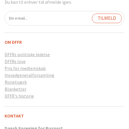
Du kan til enhver tid afmelde igen.
OM DFFR
DFfRs politiske ledelse
DFfRs love
Pris for medlemskab
Hovedgeneralforsamling
Ronetværk
Blanketter
DFfR's historie
KONTAKT
Dansk Forening for Rosport