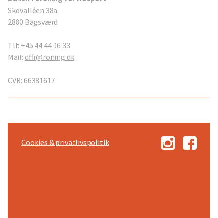
Skovalléen 38a
2880 Bagsværd
Tlf: +45 44 44 06 33
Mail:
dffr@roning.dk
CVR: 66381617
Cookies & privatlivspolitik