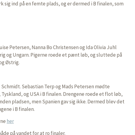
 sig ind på en femte plads, og er dermed i B finalen, som
uise Petersen, Nanna Bo Christensen og Ida Olivia Juhl
ig og Ungarn. Pigerne roede et pænt løb, og sluttede på
og Østrig.
as Schmidt. Sebastian Terp og Mads Petersen mødte
Tyskland, og USA i B finalen. Drengene roede et flot løb,
nden pladsen, men Spanien gav sig ikke. Dermed blev det
ngene i B finalen.
erne
her
åde på vandet for at ro finaler.