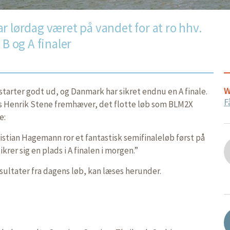
r lørdag været på vandet for at ro hhv.
 B og A finaler
W
tarter godt ud, og Danmark har sikret endnu en A finale.
F
 Henrik Stene fremhæver, det flotte løb som BLM2X
e:
stian Hagemann ror et fantastisk semifinaleløb først på
krer sig en plads i A finalen i morgen.”
sultater fra dagens løb, kan læses herunder.