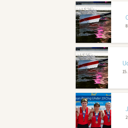
8
Ud
15.
2