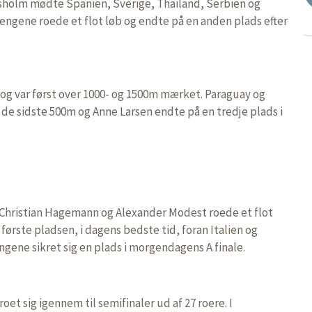
sholm mødte Spanien, Sverige, Thailand, Serbien og
Drengene roede et flot løb og endte på en anden plads efter
 og var først over 1000- og 1500m mærket. Paraguay og
e sidste 500m og Anne Larsen endte på en tredje plads i
Christian Hagemann og Alexander Modest roede et flot
 første pladsen, i dagens bedste tid, foran Italien og
gene sikret sig en plads i morgendagens A finale.
oet sig igennem til semifinaler ud af 27 roere. I