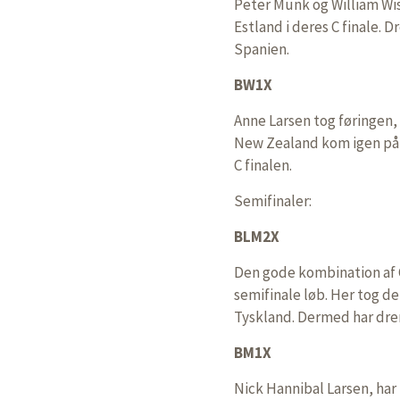
Peter Munk og William Wi
Estland i deres C finale. 
Spanien.
BW1X
Anne Larsen tog føringen,
New Zealand kom igen på d
C finalen.
Semifinaler:
BLM2X
Den gode kombination af 
semifinale løb. Her tog de
Tyskland. Dermed har dren
BM1X
Nick Hannibal Larsen, har r