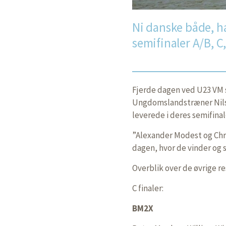
Ni danske både, ha
semifinaler A/B, C,
Fjerde dagen ved U23 VM s
Ungdomslandstræner Nils
leverede i deres semifinal
”Alexander Modest og Chri
dagen, hvor de vinder og si
Overblik over de øvrige re
C finaler:
BM2X