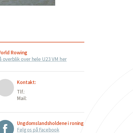
orld Rowing
å overblik over hele U23 VM her
Kontakt:
Tlf.:
Mail:
Ungdomslandsholdene i roning
Følg os på Facebook