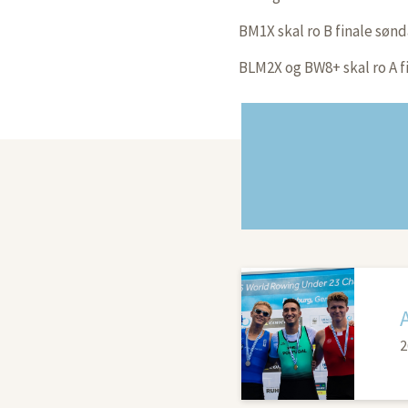
BM1X skal ro B finale søn
BLM2X og BW8+ skal ro A f
2