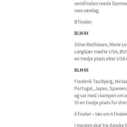
semifinalen roede Danmark
roes søndag.
B finaler:
BLW4X
Stine Mathiasen, Marie Lo
Langkjær mødte USA, Østr
en tredje plads efter USA 
BLM4X
Frederik Taulbjerg, Nicl
Portugal, Japan, Spanien, 
og var med i kampen om a
til en tredje plads for dre
A finaler – læs om A final
I morgen skal tre danske b