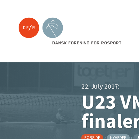
22. July 2017:
U23 VM
finale
FORSIDE
NYHEDER
U