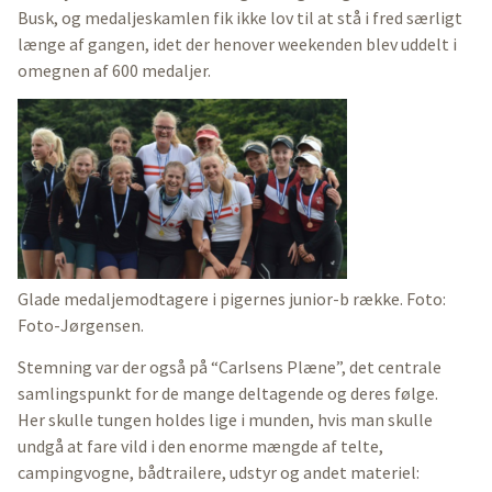
Busk, og medaljeskamlen fik ikke lov til at stå i fred særligt
længe af gangen, idet der henover weekenden blev uddelt i
omegnen af 600 medaljer.
Glade medaljemodtagere i pigernes junior-b række. Foto:
Foto-Jørgensen.
Stemning var der også på “Carlsens Plæne”, det centrale
samlingspunkt for de mange deltagende og deres følge.
Her skulle tungen holdes lige i munden, hvis man skulle
undgå at fare vild i den enorme mængde af telte,
campingvogne, bådtrailere, udstyr og andet materiel: