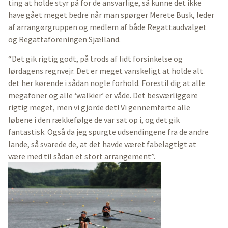
ting at holde styr på for de ansvarlige, så kunne det ikke
have gået meget bedre når man spørger Merete Busk, leder
af arrangørgruppen og medlem af både Regattaudvalget
og Regattaforeningen Sjælland.
“Det gik rigtig godt, på trods af lidt forsinkelse og
lørdagens regnvejr. Det er meget vanskeligt at holde alt
det her kørende i sådan nogle forhold. Forestil dig at alle
megafoner og alle ‘walkier’ er våde. Det besværliggøre
rigtig meget, men vi gjorde det! Vi gennemførte alle
løbene i den rækkefølge de var sat op i, og det gik
fantastisk. Også da jeg spurgte udsendingene fra de andre
lande, så svarede de, at det havde været fabelagtigt at
være med til sådan et stort arrangement”.