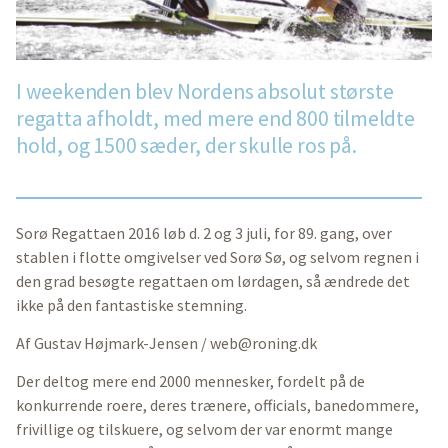
I weekenden blev Nordens absolut største
regatta afholdt, med mere end 800 tilmeldte
hold, og 1500 sæder, der skulle ros på.
Sorø Regattaen 2016 løb d. 2 og 3 juli, for 89. gang, over
stablen i flotte omgivelser ved Sorø Sø, og selvom regnen i
den grad besøgte regattaen om lørdagen, så ændrede det
ikke på den fantastiske stemning.
Af Gustav Højmark-Jensen /
web@roning.dk
Der deltog mere end 2000 mennesker, fordelt på de
konkurrende roere, deres trænere, officials, banedommere,
frivillige og tilskuere, og selvom der var enormt mange