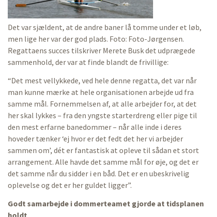
Det var sjældent, at de andre baner lå tomme under et løb,
men lige her var der god plads. Foto: Foto-Jørgensen.
Regattaens succes tilskriver Merete Busk det udprægede
sammenhold, der var at finde blandt de frivillige:
“Det mest vellykkede, ved hele denne regatta, det var når
man kunne mærke at hele organisationen arbejde ud fra
samme mål. Fornemmelsen af, at alle arbejder for, at det
her skal lykkes – fra den yngste starterdreng eller pige til
den mest erfarne banedommer – når alle inde i deres
hoveder tænker ‘ej hvor er det fedt det her vi arbejder
sammen om’, dét er fantastisk at opleve til sådan et stort
arrangement. Alle havde det samme mål for øje, og det er
det samme når du sidder i en båd. Det er en ubeskrivelig
oplevelse og det er her guldet ligger”.
Godt samarbejde i dommerteamet gjorde at tidsplanen
holdt