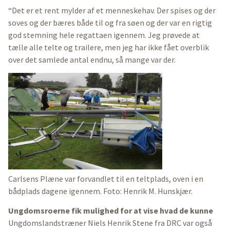
“Det er et rent mylder af et menneskehav. Der spises og der
soves og der bæres både til og fra søen og der var en rigtig
god stemning hele regattaen igennem. Jeg prøvede at
tælle alle telte og trailere, men jeg har ikke fået overblik
over det samlede antal endnu, så mange var der.
Carlsens Plæne var forvandlet til en teltplads, oven i en
bådplads dagene igennem. Foto: Henrik M. Hunskjær.
Ungdomsroerne fik mulighed for at vise hvad de kunne
Ungdomslandstræner Niels Henrik Stene fra DRC var også