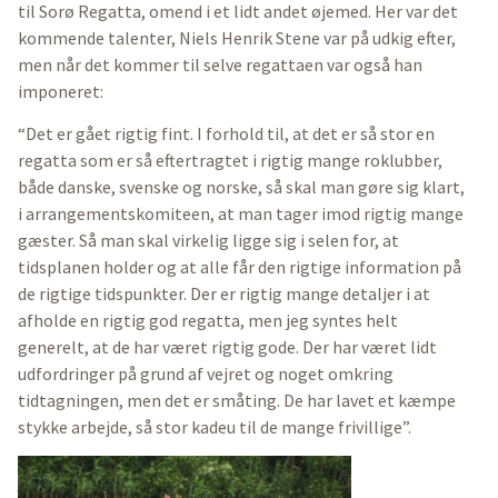
til Sorø Regatta, omend i et lidt andet øjemed. Her var det
kommende talenter, Niels Henrik Stene var på udkig efter,
men når det kommer til selve regattaen var også han
imponeret:
“Det er gået rigtig fint. I forhold til, at det er så stor en
regatta som er så eftertragtet i rigtig mange roklubber,
både danske, svenske og norske, så skal man gøre sig klart,
i arrangementskomiteen, at man tager imod rigtig mange
gæster. Så man skal virkelig ligge sig i selen for, at
tidsplanen holder og at alle får den rigtige information på
de rigtige tidspunkter. Der er rigtig mange detaljer i at
afholde en rigtig god regatta, men jeg syntes helt
generelt, at de har været rigtig gode. Der har været lidt
udfordringer på grund af vejret og noget omkring
tidtagningen, men det er småting. De har lavet et kæmpe
stykke arbejde, så stor kadeu til de mange frivillige”.