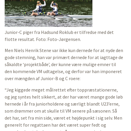
Junior-C piger fra Hadsund Roklub er tilfredse med det
flotte resultat. Foto: Foto-Jørgensen.
Men Niels Henrik Stene var ikke kun dernede for at nyde den
gode stemning, han var primært dernede for at iagttage de
såkaldte ‘projektbåde’, der kunne være mulige emner til
den kommende VM udtagelse, og derfor var han imponeret
over mængden af Junior-B og C roere:
“Jeg kiggede meget målrettet efter toppræstationerne,
og jeg syntes helt sikkert, at der har været mange gode løb
hernede i år fra juniorholdene og særligt blandt U23’erne,
som drømmer om at skulle til VM senere på sæsonen. Så
det har, set fra min side, været et højdepunkt i sig selv. Men
generelt for regattaen har det været super fedt og