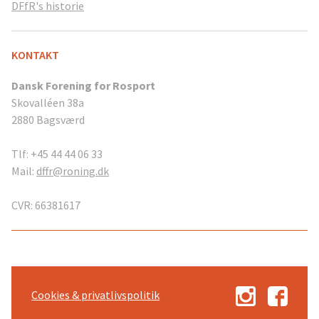
DFfR's historie
KONTAKT
Dansk Forening for Rosport
Skovalléen 38a
2880 Bagsværd
Tlf: +45 44 44 06 33
Mail:
dffr@roning.dk
CVR: 66381617
Cookies & privatlivspolitik