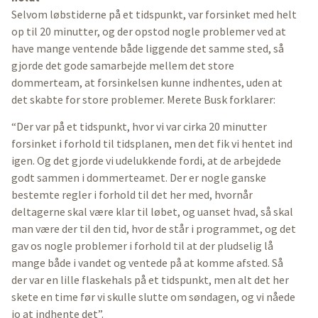
Selvom løbstiderne på et tidspunkt, var forsinket med helt
op til 20 minutter, og der opstod nogle problemer ved at
have mange ventende både liggende det samme sted, så
gjorde det gode samarbejde mellem det store
dommerteam, at forsinkelsen kunne indhentes, uden at
det skabte for store problemer. Merete Busk forklarer:
“Der var på et tidspunkt, hvor vi var cirka 20 minutter
forsinket i forhold til tidsplanen, men det fik vi hentet ind
igen. Og det gjorde vi udelukkende fordi, at de arbejdede
godt sammen i dommerteamet. Der er nogle ganske
bestemte regler i forhold til det her med, hvornår
deltagerne skal være klar til løbet, og uanset hvad, så skal
man være der til den tid, hvor de står i programmet, og det
gav os nogle problemer i forhold til at der pludselig lå
mange både i vandet og ventede på at komme afsted. Så
der var en lille flaskehals på et tidspunkt, men alt det her
skete en time før vi skulle slutte om søndagen, og vi nåede
jo at indhente det”.