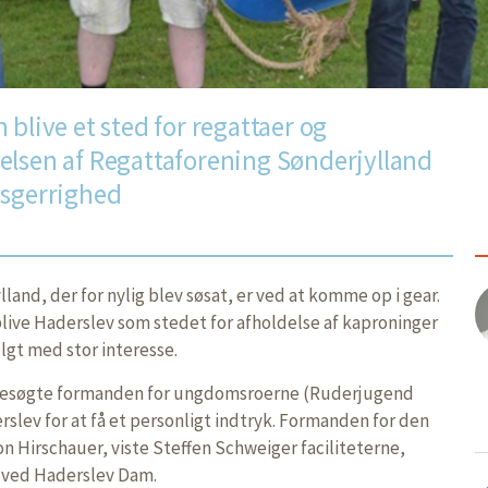
 blive et sted for regattaer og
elsen af Regattaforening Sønderjylland
ysgerrighed
and, der for nylig blev søsat, er ved at komme op i gear.
plive Haderslev som stedet for afholdelse af kaproninger
ulgt med stor interesse.
besøgte formanden for ungdomsroerne (Ruderjugend
slev for at få et personligt indtryk. Formanden for den
n Hirschauer, viste Steffen Schweiger faciliteterne,
 ved Haderslev Dam.