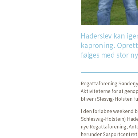
Haderslev kan igen
kaproning. Oprett
følges med stor n
Regattaforening Sønderjyll
Aktiviteterne for at geno
bliver i Slesvig-Holsten f
I den forløbne weekend 
Schleswig-Holstein) Hader
nye Regattaforening, Anto
herunder Søsportcentret