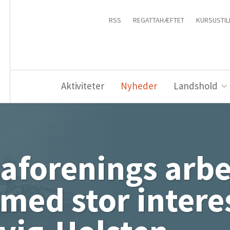
RSS
REGATTAHÆFTET
KURSUSTIL
Aktiviteter
Nyheder
Landshold
aforenings arb
 med stor intere