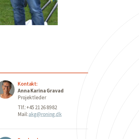
Kontakt:
Anna Karina Gravad
Projektleder
Tlf.: +45 21 26 89 82
Mail:
akg@roning.dk