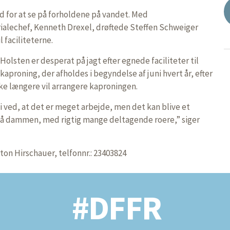
d for at se på forholdene på vandet. Med
ialechef, Kenneth Drexel, drøftede Steffen Schweiger
 faciliteterne.
olsten er desperat på jagt efter egnede faciliteter til
proning, der afholdes i begyndelse af juni hvert år, efter
e længere vil arrangere kaproningen.
 Vi ved, at det er meget arbejde, men det kan blive et
 på dammen, med rigtig mange deltagende roere,” siger
ton Hirschauer, telfonnr.: 23403824
#DFFR