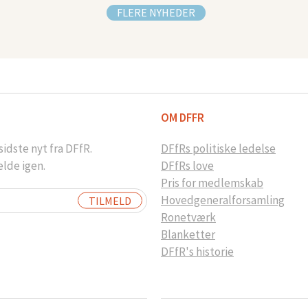
FLERE NYHEDER
OM DFFR
idste nyt fra DFfR.
DFfRs politiske ledelse
elde igen.
DFfRs love
Pris for medlemskab
Hovedgeneralforsamling
Ronetværk
Blanketter
DFfR's historie