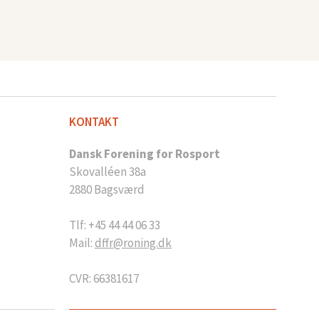
KONTAKT
Dansk Forening for Rosport
Skovalléen 38a
2880 Bagsværd
Tlf: +45 44 44 06 33
Mail:
dffr@roning.dk
CVR: 66381617