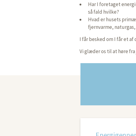
Har I foretaget energi
så fald hvilke?
Hvad er husets prim
fjernvarme, naturgas,
I får besked om I får et af
Vi glæder os til at høre fra 