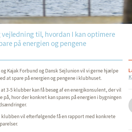
 vejledning til, hvordan I kan optimere
spare på energien og pengene
L
 Kajak Forbund og Dansk Sejlunion vil vi gerne hjælpe
K
 at spare på energien og pengene i klubhuset.
r, at 3-5 klubber kan få besøg af en energikonsulent, der vil
 på, hvor der konkret kan spares på energien i bygningen
rdsændringer.
g klubben vil efterfølgende få en rapport med konkrete
parelser.