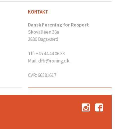
KONTAKT
Dansk Forening for Rosport
Skovalléen 38a
2880 Bagsværd
Tlf: +45 44 44 06 33
Mail:
dffr@roning.dk
CVR: 66381617