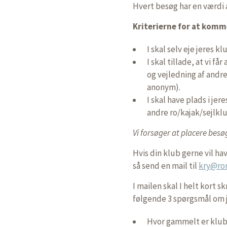
Hvert besøg har en værdi a
Kriterierne for at komme
I skal selv eje jeres k
I skal tillade, at vi f
og vejledning af andr
anonym).
I skal have plads i je
andre ro/kajak/sejlkl
Vi forsøger at placere besø
Hvis din klub gerne vil ha
så send en mail til
kry@ro
I mailen skal I helt kort s
følgende 3 spørgsmål om 
Hvor gammelt er klu