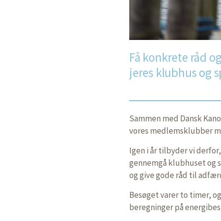
Få konkrete råd og
jeres klubhus og 
Sammen med Dansk Kano og
vores medlemsklubber med
Igen i år tilbyder vi derfo
gennemgå klubhuset og se
og give gode råd til adfæ
Besøget varer to timer, o
beregninger på energibes