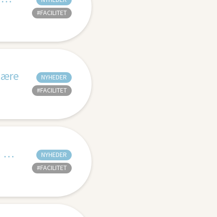
#FACILITET
lære
NYHEDER
#FACILITET
Hvordan Klimasikrer I Klubben? Tag på webinar onsdag den 11. juni kl. 20-21.30
NYHEDER
#FACILITET