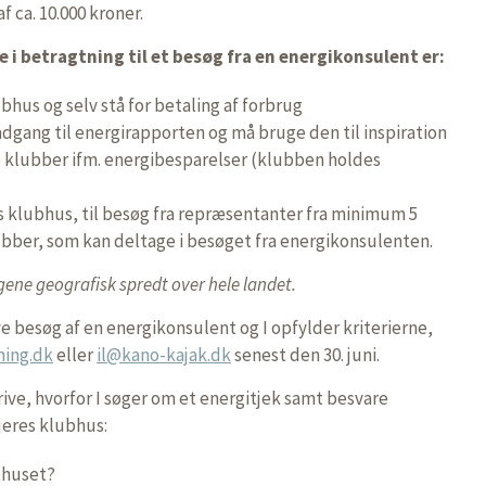
f ca. 10.000 kroner.
 i betragtning til et besøg fra en energikonsulent er:
lubhus og selv stå for betaling af forbrug
år adgang til energirapporten og må bruge den til inspiration
e klubber ifm. energibesparelser (klubben holdes
res klubhus, til besøg fra repræsentanter fra minimum 5
ubber, som kan deltage i besøget fra energikonsulenten.
gene geografisk spredt over hele landet.
ve besøg af en energikonsulent og I opfylder kriterierne,
ning.dk
eller
il@kano-kajak.dk
senest den 30. juni.
krive, hvorfor I søger om et energitjek samt besvare
jeres klubhus:
bhuset?