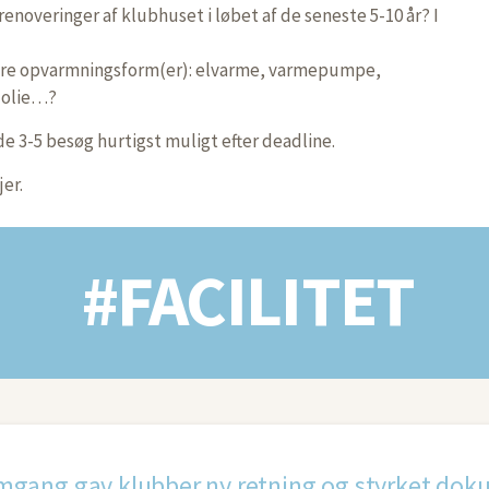
renoveringer af klubhuset i løbet af de seneste 5-10 år? I
ære opvarmningsform(er): elvarme, varmepumpe,
 olie…?
 de 3-5 besøg hurtigst muligt efter deadline.
jer.
#FACILITET