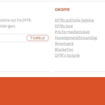
OM DFFR
idste nyt fra DFfR.
DFfRs politiske ledelse
elde igen.
DFfRs love
Pris for medlemskab
Hovedgeneralforsamling
Ronetværk
Blanketter
DFfR's historie