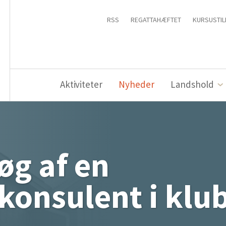
RSS
REGATTAHÆFTET
KURSUSTIL
Aktiviteter
Nyheder
Landshold
øg af en
konsulent i klu