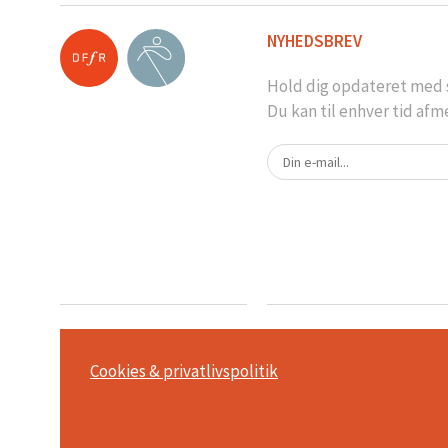
NYHEDSBREV
Hold dig opdateret med s
Du kan til enhver tid afm
Cookies & privatlivspolitik