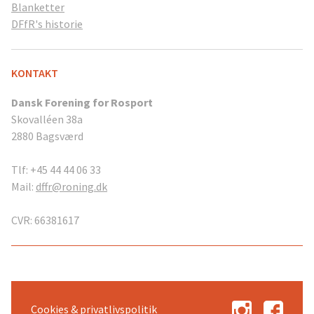
Blanketter
DFfR's historie
KONTAKT
Dansk Forening for Rosport
Skovalléen 38a
2880 Bagsværd
Tlf: +45 44 44 06 33
Mail:
dffr@roning.dk
CVR: 66381617
Cookies & privatlivspolitik