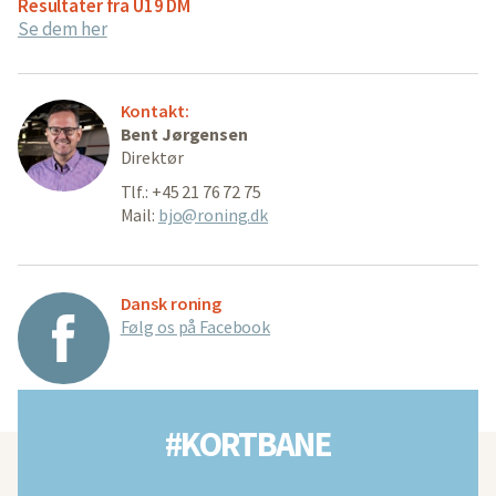
Resultater fra U19 DM
Se dem her
Kontakt:
Bent Jørgensen
Direktør
Tlf.: +45 21 76 72 75
Mail:
bjo@roning.dk
Dansk roning
Følg os på Facebook
#KORTBANE