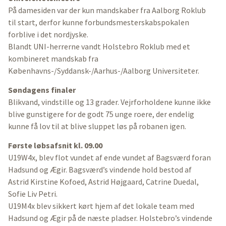
På damesiden var der kun mandskaber fra Aalborg Roklub
til start, derfor kunne forbundsmesterskabspokalen
forblive i det nordjyske.
Blandt UNI-herrerne vandt Holstebro Roklub med et
kombineret mandskab fra
Københavns-/Syddansk-/Aarhus-/Aalborg Universiteter.
Søndagens finaler
Blikvand, vindstille og 13 grader. Vejrforholdene kunne ikke
blive gunstigere for de godt 75 unge roere, der endelig
kunne få lov til at blive sluppet løs på robanen igen.
Første løbsafsnit kl. 09.00
U19W4x, blev flot vundet af ende vundet af Bagsværd foran
Hadsund og Ægir. Bagsværd’s vindende hold bestod af
Astrid Kirstine Kofoed, Astrid Højgaard, Catrine Duedal,
Sofie Liv Petri.
U19M4x blev sikkert kørt hjem af det lokale team med
Hadsund og Ægir på de næste pladser. Holstebro’s vindende