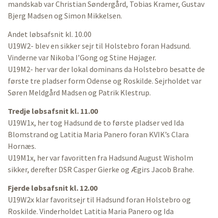
mandskab var Christian Søndergård, Tobias Kramer, Gustav
Bjerg Madsen og Simon Mikkelsen.
Andet løbsafsnit kl. 10.00
U19W2- blev en sikker sejr til Holstebro foran Hadsund.
Vinderne var Nikoba I’Gong og Stine Højager.
U19M2- her var der lokal dominans da Holstebro besatte de
første tre pladser form Odense og Roskilde. Sejrholdet var
Søren Meldgård Madsen og Patrik Klestrup.
Tredje løbsafsnit kl. 11.00
U19W1x, her tog Hadsund de to første pladser ved Ida
Blomstrand og Latitia Maria Panero foran KVIK’s Clara
Hornæs.
U19M1x, her var favoritten fra Hadsund August Wisholm
sikker, derefter DSR Casper Gierke og Ægirs Jacob Brahe.
Fjerde løbsafsnit kl. 12.00
U19W2x klar favoritsejr til Hadsund foran Holstebro og
Roskilde. Vinderholdet Latitia Maria Panero og Ida