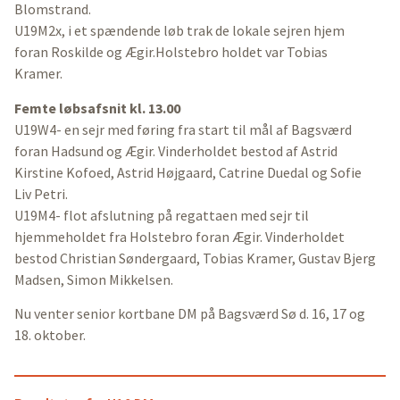
Blomstrand.
U19M2x, i et spændende løb trak de lokale sejren hjem
foran Roskilde og Ægir.Holstebro holdet var Tobias
Kramer.
Femte løbsafsnit kl. 13.00
U19W4- en sejr med føring fra start til mål af Bagsværd
foran Hadsund og Ægir. Vinderholdet bestod af Astrid
Kirstine Kofoed, Astrid Højgaard, Catrine Duedal og Sofie
Liv Petri.
U19M4- flot afslutning på regattaen med sejr til
hjemmeholdet fra Holstebro foran Ægir. Vinderholdet
bestod Christian Søndergaard, Tobias Kramer, Gustav Bjerg
Madsen, Simon Mikkelsen.
Nu venter senior kortbane DM på Bagsværd Sø d. 16, 17 og
18. oktober.