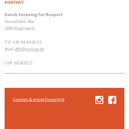
KONTAKT
Dansk Forening for Rosport
Skovalléen 38a
2880 Bagsværd
Tlf: +45 44 44 06 33
Mail:
dffr@roning.dk
CVR: 66381617
Cookies & privatlivspolitik