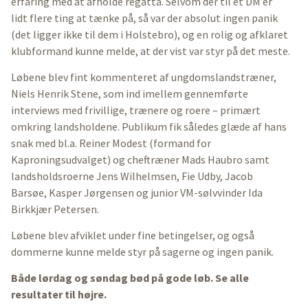
erfaring med at afholde regatta. Selvom der til et DM er
lidt flere ting at tænke på, så var der absolut ingen panik
(det ligger ikke til dem i Holstebro), og en rolig og afklaret
klubformand kunne melde, at der vist var styr på det meste.
Løbene blev fint kommenteret af ungdomslandstræner,
Niels Henrik Stene, som ind imellem gennemførte
interviews med frivillige, trænere og roere – primært
omkring landsholdene. Publikum fik således glæde af hans
snak med bl.a. Reiner Modest (formand for
Kaproningsudvalget) og cheftræner Mads Haubro samt
landsholdsroerne Jens Wilhelmsen, Fie Udby, Jacob
Barsøe, Kasper Jørgensen og junior VM-sølvvinder Ida
Birkkjær Petersen.
Løbene blev afviklet under fine betingelser, og også
dommerne kunne melde styr på sagerne og ingen panik.
Både lørdag og søndag bød på gode løb. Se alle
resultater til højre.