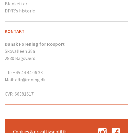
Blanketter
DFfR's historie
KONTAKT
Dansk Forening for Rosport
Skovalléen 38a
2880 Bagsværd
Tlf: +45 44 44 06 33
Mail:
dffr@roning.dk
CVR: 66381617
Cookies & privatlivspolitik