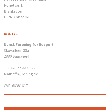
Ronetværk
Blanketter
DFfR's historie
KONTAKT
Dansk Forening for Rosport
Skovalléen 38a
2880 Bagsværd
Tlf: +45 44 44 06 33
Mail:
dffr@roning.dk
CVR: 66381617