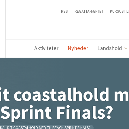
RSS
REGATTAHÆFTET
KURSUSTIL
Aktiviteter
Nyheder
Landshold
it coastalhold m
Sprint Finals?
KAL DIT COASTALHOLD MED TIL BEACH SPRINT FINALS?