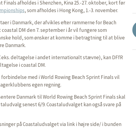
Finals afholdes i Shenzhen, Kina 25.-27. oktober, kort før
ampionships
, som afholdes i Hong Kong, 1.-3. november.
ttaer i Danmark, der afvikles efter rammerne for Beach
t coastal DM den 7. september i år vil fungere som
anske hold, som ønsker at komme i betragtning til at blive
ere Danmark.
f.eks. deltagelse i andet internationalt stævne), kan DFfR
ltagelse i coastal DM.
i forbindelse med i World Rowing Beach Sprint Finals vil
tagerklubbens egen regning.
entere Danmark til World Rowing Beach Sprint Finals skal
staludvalg senest 6/9. Coastaludvalget kan også svare på
inger på Coastaludvalget via link i højre side/ i bunden