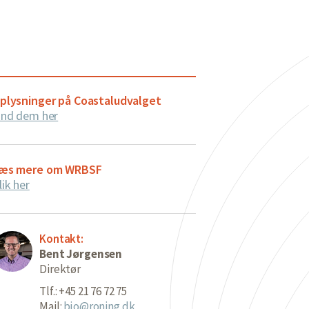
plysninger på Coastaludvalget
ind dem her
æs mere om WRBSF
lik her
Kontakt:
Bent Jørgensen
Direktør
Tlf.: +45 21 76 72 75
Mail:
bjo@roning.dk