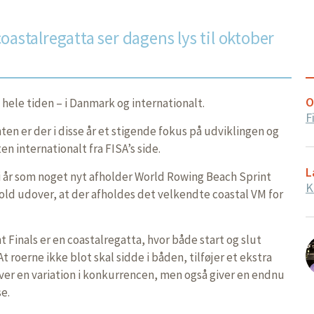
oastalregatta ser dagens lys til oktober
O
 hele tiden – i Danmark og internationalt.
F
en er der i disse år et stigende fokus på udviklingen og
en internationalt fra FISA’s side.
L
A i år som noget nyt afholder World Rowing Beach Sprint
K
old udover, at der afholdes det velkendte coastal VM for
 Finals er en coastalregatta, hvor både start og slut
At roerne ikke blot skal sidde i båden, tilføjer et ekstra
ver en variation i konkurrencen, men også giver en endnu
e.