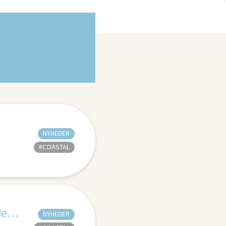
NYHEDER
#COASTAL
Coastalroning ved World Company Sport Games 2026 i Frederikshavn
NYHEDER