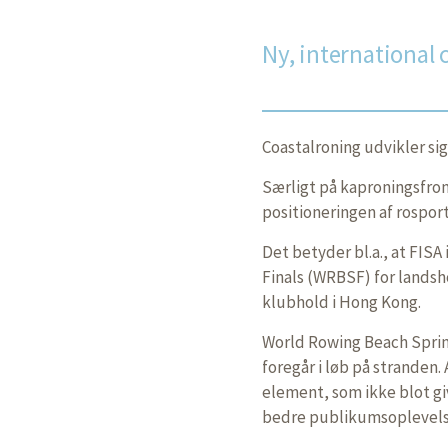
Ny, international c
Coastalroning udvikler sig
Særligt på kaproningsfront
positioneringen af rosport
Det betyder bl.a., at FIS
Finals (WRBSF) for landsh
klubhold i Hong Kong.
World Rowing Beach Sprint
foregår i løb på stranden. 
element, som ikke blot gi
bedre publikumsoplevels