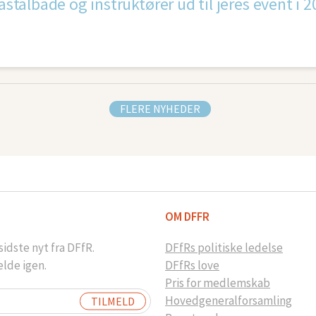
oastalbåde og instruktører ud til jeres event i 
FLERE NYHEDER
OM DFFR
idste nyt fra DFfR.
DFfRs politiske ledelse
elde igen.
DFfRs love
Pris for medlemskab
Hovedgeneralforsamling