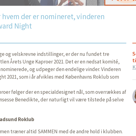
or hvem der er nomineret, vinderen
Award Night
S
ge og velskrevne indstillinger, er der nu fundet tre
t
itlen Årets Unge Kaproer 2021. Det er en nedsat komité,
K
t nominerede, og udpeger den endelige vinder. Vinderen
Night 2021, som i år afvikles med Københavns Roklub som
roer følger der en specialdesignet nål, som overrækkes af
nsesse Benedikte, der naturligt vil være tilstede på selve
Hadsund Roklub
r, men træner altid SAMMEN med de andre hold i klubben.