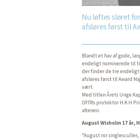
Nu løftes sløret f
afsløres først til 
Blandt et hav af gode, lan
endeligt nominerede til t
der finder de tre endelig
afsløres først til Award 
vært.
Med titlen Årets Unge Kap
DFfRs protektor H.K.H Pri
aftenen.
August Wisholm 17 år, 
“August ror singlesculle