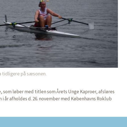
a tidligere på sæsonen.
, som løber med titlen som Årets Unge Kaproer, afsløres
m i år afholdes d. 26. november med Københavns Roklub