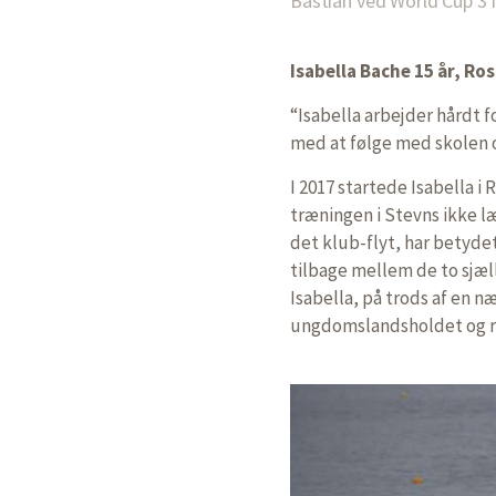
Bastian ved World Cup 3 i 
Isabella Bache 15 år, Ro
“Isabella arbejder hårdt f
med at følge med skolen 
I 2017 startede Isabella 
træningen i Stevns ikke l
det klub-flyt, har betyde
tilbage mellem de to sjæl
Isabella, på trods af en
ungdomslandsholdet og ro