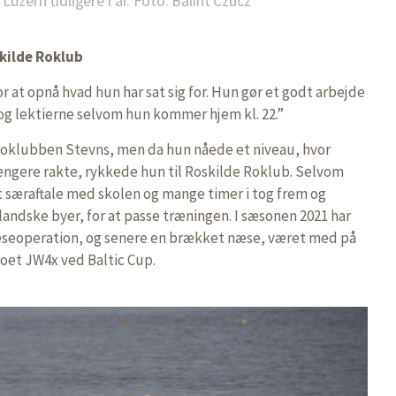
Luzern tidligere i år. Foto: Balint Czucz
skilde Roklub
or at opnå hvad hun har sat sig for. Hun gør et godt arbejde
og lektierne selvom hun kommer hjem kl. 22.”
i Roklubben Stevns, men da hun nåede et niveau, hvor
ængere rakte, rykkede hun til Roskilde Roklub. Selvom
t særaftale med skolen og mange timer i tog frem og
landske byer, for at passe træningen. I sæsonen 2021 har
 næseoperation, og senere en brækket næse, været med på
et JW4x ved Baltic Cup.