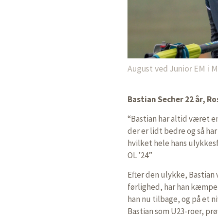
August ved Junior EM i Mü
Bastian Secher 22 år, Ro
“Bastian har altid været e
der er lidt bedre og så har
hvilket hele hans ulykkes
OL ’24”
Efter den ulykke, Bastian
førlighed, har han kæmpet
han nu tilbage, og på et n
Bastian som U23-roer, prø