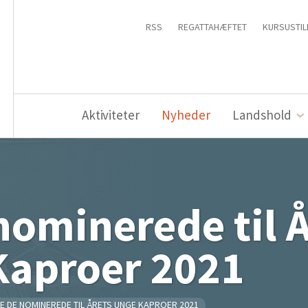
RSS
REGATTAHÆFTET
KURSUSTIL
Aktiviteter
Nyheder
Landshold
nominerede til Å
Kaproer 2021
E DE NOMINEREDE TIL ÅRETS UNGE KAPROER 2021