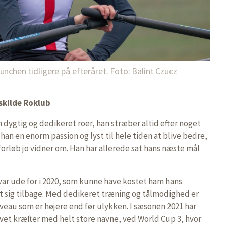
nchen tidligere på efteråret. Foto: Balint Czucz
skilde Roklub
n dygtig og dedikeret roer, han stræber altid efter noget
 han en enorm passion og lyst til hele tiden at blive bedre,
forløb jo vidner om. Han har allerede sat hans næste mål
 var ude for i 2020, som kunne have kostet ham hans
 sig tilbage. Med dedikeret træning og tålmodighed er
iveau som er højere end før ulykken. I sæsonen 2021 har
vet kræfter med helt store navne, ved World Cup 3, hvor