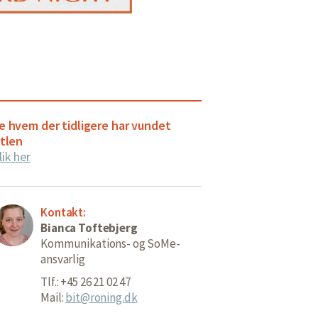
e hvem der tidligere har vundet
itlen
lik her
Kontakt:
Bianca Toftebjerg
Kommunikations- og SoMe-
ansvarlig
Tlf.: +45 26 21 02 47
Mail:
bit@roning.dk