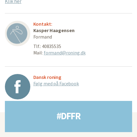
Klik her
Kontakt:
Kasper Haagensen
Formand
Tlf.: 40835535
Mail:
formand@roning.dk
Dansk roning
Følg med på Facebook
#DFFR