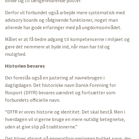
binde sig til længerevarende poster.
Derfor vil forbundet også arbejde mere systematisk med
advisory boards og rådgivende funktioner, noget man
allerede har gode erfaringer med på ungdomsområdet.
Målet er at få bedre adgang til kompetencerne i miljøet og
gøre det nemmere at byde ind, når man har tid og
mulighed.
Historien bevares
Der foreslås også en justering af navnebrugen i
dagligdagen. Det historiske navn Dansk Forening for
Rosport (DFfR) bevares uændret og fortsætter som
forbundets officielle navn.
“DFfR er vores historie og identitet. Det skal bestå. Men i
hverdagen vil vi gerne bruge en mere nutidig betegnelse,
uden at give slip på traditionerne.”
Det bliver afgjort på generalforsamlingen hvilket navn, der