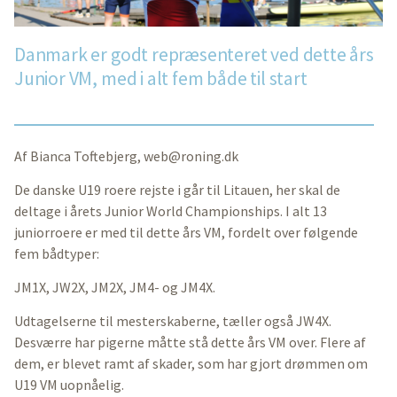
Danmark er godt repræsenteret ved dette års
Junior VM, med i alt fem både til start
Af Bianca Toftebjerg,
web@roning.dk
De danske U19 roere rejste i går til Litauen, her skal de
deltage i årets Junior World Championships. I alt 13
juniorroere er med til dette års VM, fordelt over følgende
fem bådtyper:
JM1X, JW2X, JM2X, JM4- og JM4X.
Udtagelserne til mesterskaberne, tæller også JW4X.
Desværre har pigerne måtte stå dette års VM over. Flere af
dem, er blevet ramt af skader, som har gjort drømmen om
U19 VM uopnåelig.