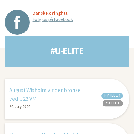
Dansk Roninghtt
Følg os på Facebook
#U-ELITE
August Wisholm vinder bronze
NYHEDER
ved U23 VM
#U-ELITE
26. July 2026