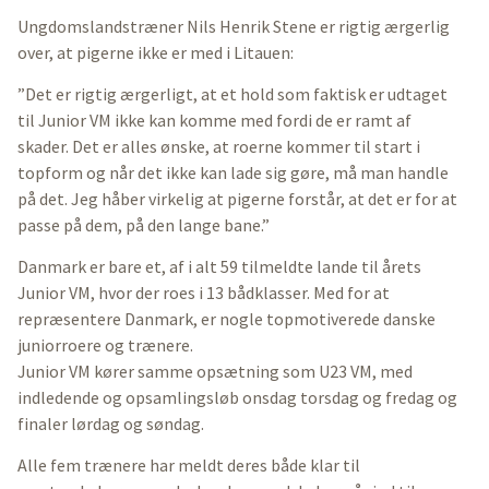
Ungdomslandstræner Nils Henrik Stene er rigtig ærgerlig
over, at pigerne ikke er med i Litauen:
”Det er rigtig ærgerligt, at et hold som faktisk er udtaget
til Junior VM ikke kan komme med fordi de er ramt af
skader. Det er alles ønske, at roerne kommer til start i
topform og når det ikke kan lade sig gøre, må man handle
på det. Jeg håber virkelig at pigerne forstår, at det er for at
passe på dem, på den lange bane.”
Danmark er bare et, af i alt 59 tilmeldte lande til årets
Junior VM, hvor der roes i 13 bådklasser. Med for at
repræsentere Danmark, er nogle topmotiverede danske
juniorroere og trænere.
Junior VM kører samme opsætning som U23 VM, med
indledende og opsamlingsløb onsdag torsdag og fredag og
finaler lørdag og søndag.
Alle fem trænere har meldt deres både klar til