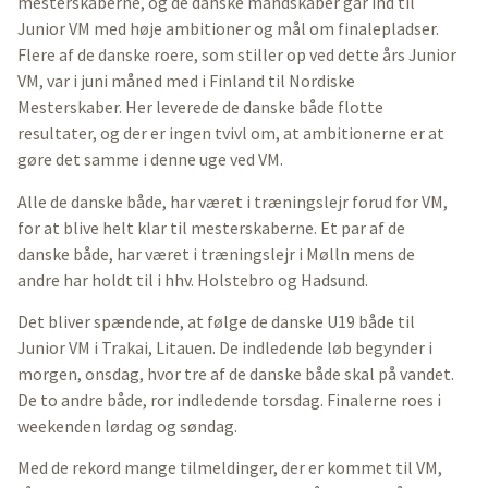
mesterskaberne, og de danske mandskaber går ind til
Junior VM med høje ambitioner og mål om finalepladser.
Flere af de danske roere, som stiller op ved dette års Junior
VM, var i juni måned med i Finland til Nordiske
Mesterskaber. Her leverede de danske både flotte
resultater, og der er ingen tvivl om, at ambitionerne er at
gøre det samme i denne uge ved VM.
Alle de danske både, har været i træningslejr forud for VM,
for at blive helt klar til mesterskaberne. Et par af de
danske både, har været i træningslejr i Mølln mens de
andre har holdt til i hhv. Holstebro og Hadsund.
Det bliver spændende, at følge de danske U19 både til
Junior VM i Trakai, Litauen. De indledende løb begynder i
morgen, onsdag, hvor tre af de danske både skal på vandet.
De to andre både, ror indledende torsdag. Finalerne roes i
weekenden lørdag og søndag.
Med de rekord mange tilmeldinger, der er kommet til VM,