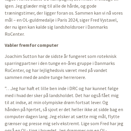
igen. Jeg glæder mig til alle de hårde, og gode
træningstimer, der ligger foran os. Sammen kan vi nå vores
mål – en OL-guldmedalje i Paris 2024, siger Fred Vystavel,
der nu igen kan kalde sig landsholdsroer i Danmarks
RoCenter.
Vabler fremfor computer
Joachim Sutton har de sidste år fungeret som roteknisk
sparringpartner i den tunge en-åres gruppe i Danmarks
RoCenter, og har lejlighedsvis været med på vandet
sammen med de andre tunge herreroere.
”…Jeg har haft et lille ben inde i DRC og har kunnet følge
med i hvad der sker på landsholdet. Det har også fået mig
til at indse, at min olympiske drøm fortsat lever. Og
hånden på hjertet, så sjovt er det heller ikke at sidde bag en
computer dagen lang. Jeg elsker at sætte mig mål, flytte
grænser og presse mig selv ekstremt. Lige som Fred har jeg
også en OL- ting i hovedet. Jeg drømmer om en OL-