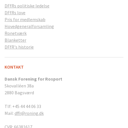
DFfRs politiske ledelse
DFfRs love
Pris for medlemskab
Hovedgeneralforsamling
Ronetværk
Blanketter
DFfR's historie
KONTAKT
Dansk Forening for Rosport
Skovalléen 38a
2880 Bagsværd
Tlf: +45 44 44 06 33
Mail:
dffr@roning.dk
CVR: 66381617