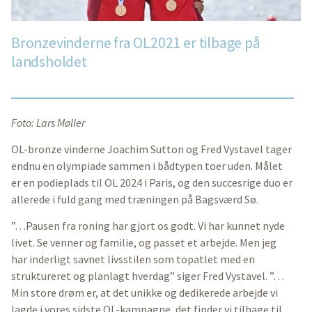
Bronzevinderne fra OL2021 er tilbage på
landsholdet
Foto: Lars Møller
OL-bronze vinderne Joachim Sutton og Fred Vystavel tager
endnu en olympiade sammen i bådtypen toer uden. Målet
er en podieplads til OL 2024 i Paris, og den succesrige duo er
allerede i fuld gang med træningen på Bagsværd Sø.
”…Pausen fra roning har gjort os godt. Vi har kunnet nyde
livet. Se venner og familie, og passet et arbejde. Men jeg
har inderligt savnet livsstilen som topatlet med en
struktureret og planlagt hverdag” siger Fred Vystavel. ”…
Min store drøm er, at det unikke og dedikerede arbejde vi
lagde i vores sidste OL-kampagne, det finder vi tilbage til