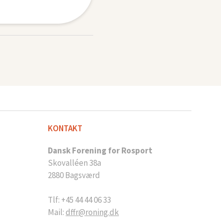
KONTAKT
Dansk Forening for Rosport
Skovalléen 38a
2880 Bagsværd
Tlf: +45 44 44 06 33
Mail:
dffr@roning.dk