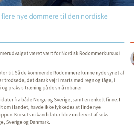
flere nye dommere til den nordiske
merudvalget været vært for Nordisk Rodommerkursus i
aler til. Så de kommende Rodommere kunne nyde synet af
r trodsede, det dansk vejr i marts med regn og tåge, i
 og praksis træning på de små robaner.
idater fra både Norge og Sverige, samt en enkelt finne. I
 om i landet, havde ikke lykkedes at finde nye
pen. Kursets ni kandidater blev undervist af seks
e, Sverige og Danmark.