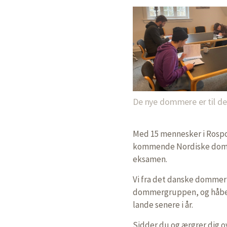
De nye dommere er til d
Med 15 mennesker i Rospor
kommende Nordiske dommer
eksamen.
Vi fra det danske dommer
dommergruppen, og håber 
lande senere i år.
Sidder du og ærgrer dig o