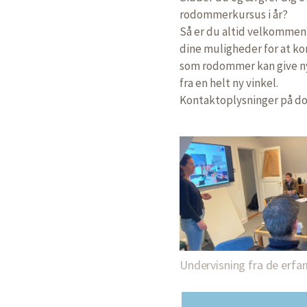
rodommerkursus i år?
Så er du altid velkommen
dine muligheder for at k
som rodommer kan give nye
fra en helt ny vinkel.
Kontaktoplysninger på d
Undervisning fra de erf