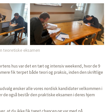
en teoretiske eksamen
tens hus var det en tæt og intensiv weekend, hvor de 9
e fik terpet både teori og praksis, inden den skriftlige
udvalg ønsker alle vores nordisk kandidater velkommen i
de også består den praktiske eksamen i deres hjem
ver, at du ikke fik taget chancen og var med på