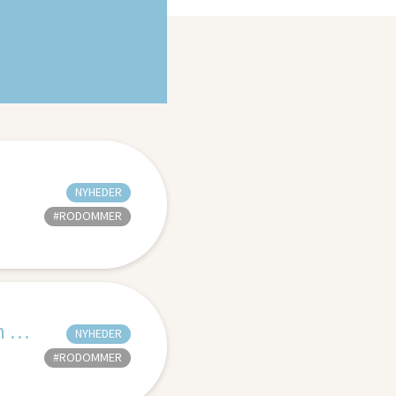
NYHEDER
#RODOMMER
Som international rodommer har Asta fået hele verden som arbejdsplads
NYHEDER
#RODOMMER