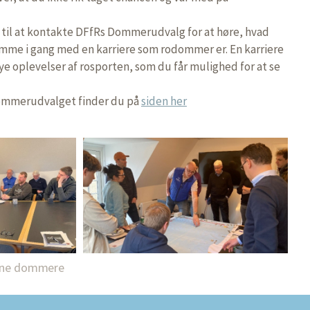
 til at kontakte DFfRs Dommerudvalg for at høre, hvad
omme i gang med en karriere som rodommer er. En karriere
 oplevelser af rosporten, som du får mulighed for at se
ommerudvalget finder du på
siden her
arne dommere