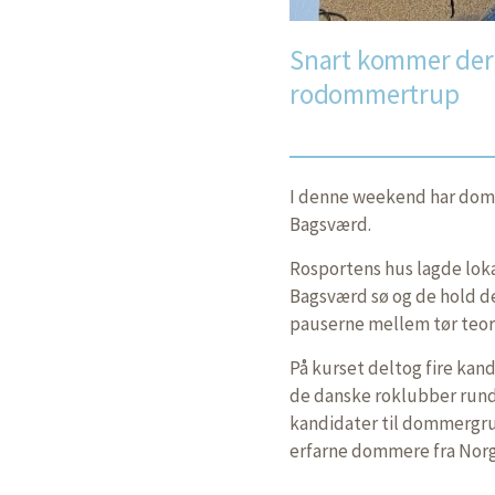
Snart kommer der 
rodommertrup
I denne weekend har dom
Bagsværd.
Rosportens hus lagde lok
Bagsværd sø og de hold de
pauserne mellem tør teori
På kurset deltog fire kand
de danske roklubber rundt
kandidater til dommergrup
erfarne dommere fra Norg