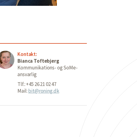
Kontakt:
Bianca Toftebjerg
Kommunikations- og SoMe-
ansvarlig
Tlf.: +45 26 21 02 47
Mail:
bit@roning.dk