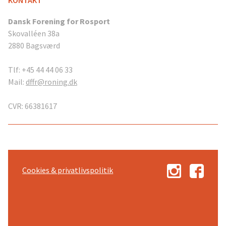
Dansk Forening for Rosport
Skovalléen 38a
2880 Bagsværd
Tlf: +45 44 44 06 33
Mail:
dffr@roning.dk
CVR: 66381617
Cookies & privatlivspolitik