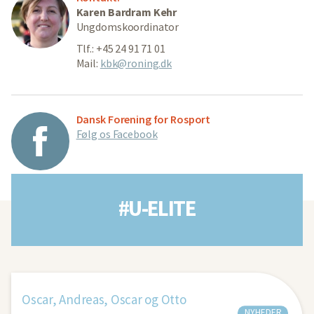
Karen Bardram Kehr
Ungdomskoordinator
Tlf.: +45 24 91 71 01
Mail:
kbk@roning.dk
Dansk Forening for Rosport
Følg os Facebook
#U-ELITE
Oscar, Andreas, Oscar og Otto
NYHEDER