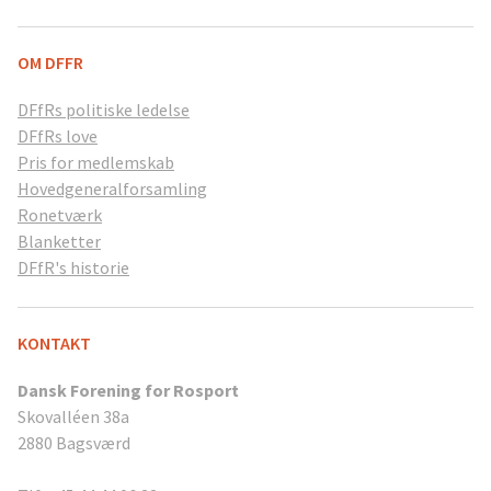
OM DFFR
DFfRs politiske ledelse
DFfRs love
Pris for medlemskab
Hovedgeneralforsamling
Ronetværk
Blanketter
DFfR's historie
KONTAKT
Dansk Forening for Rosport
Skovalléen 38a
2880 Bagsværd