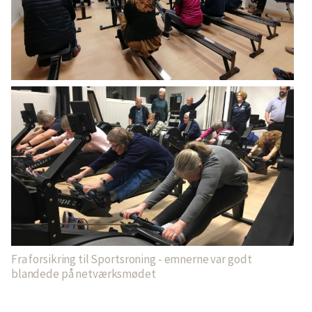
Fra forsikring til Sportsroning - emnerne var godt
blandede på netværksmødet