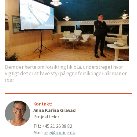
Dem der hørte om forsikring fik bl.a. understreget hvor
vigtigt det er at have styr på egne forsikringer når man er
roer.
Kontakt:
Anna Karina Gravad
Projektleder
Tlf.: +45 21 26 89 82
Mail:
akg@roning.dk