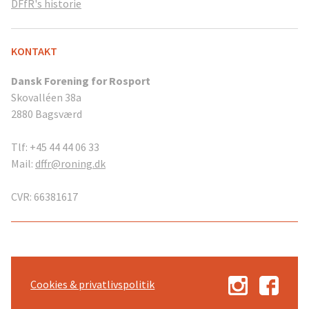
DFfR's historie
KONTAKT
Dansk Forening for Rosport
Skovalléen 38a
2880 Bagsværd
Tlf: +45 44 44 06 33
Mail:
dffr@roning.dk
CVR: 66381617
Cookies & privatlivspolitik