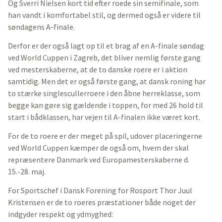
Og Sverri Nielsen kort tid efter roede sin semifinale, som
han vandt i komfortabel stil, og dermed også er videre til
søndagens A-finale.
Derfor er der også lagt op til et brag af en A-finale søndag
ved World Cuppen i Zagreb, det bliver nemlig første gang
ved mesterskaberne, at de to danske roere er i aktion
samtidig. Men det er også første gang, at dansk roning har
to stærke singlescullerroere i den åbne herreklasse, som
begge kan gøre sig gældende i toppen, for med 26 hold til
start i bådklassen, har vejen til A-finalen ikke været kort.
For de to roere er der meget på spil, udover placeringerne
ved World Cuppen kæmper de også om, hvem der skal
repræsentere Danmark ved Europamesterskaberne d.
15.-28. maj.
For Sportschef i Dansk Forening for Rosport Thor Juul
Kristensen er de to roeres præstationer både noget der
indgyder respekt og ydmyghed: