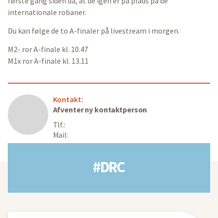
første gang siden da, at de igen er på plads på de
internationale robaner.
Du kan følge de to A-finaler på livestream i morgen.
M2- ror A-finale kl. 10.47
M1x ror A-finale kl. 13.11
Kontakt:
Afventer ny kontaktperson
Tlf.:
Mail:
#DRC