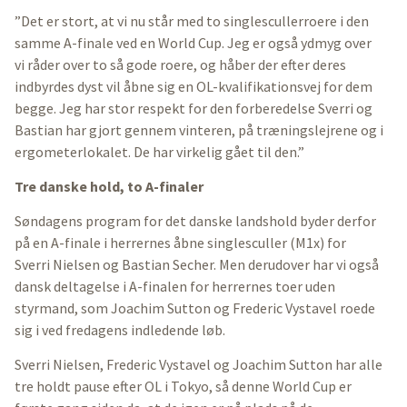
”Det er stort, at vi nu står med to singlescullerroere i den
samme A-finale ved en World Cup. Jeg er også ydmyg over
vi råder over to så gode roere, og håber der efter deres
indbyrdes dyst vil åbne sig en OL-kvalifikationsvej for dem
begge. Jeg har stor respekt for den forberedelse Sverri og
Bastian har gjort gennem vinteren, på træningslejrene og i
ergometerlokalet. De har virkelig gået til den.”
Tre danske hold, to A-finaler
Søndagens program for det danske landshold byder derfor
på en A-finale i herrernes åbne singlesculler (M1x) for
Sverri Nielsen og Bastian Secher. Men derudover har vi også
dansk deltagelse i A-finalen for herrernes toer uden
styrmand, som Joachim Sutton og Frederic Vystavel roede
sig i ved fredagens indledende løb.
Sverri Nielsen, Frederic Vystavel og Joachim Sutton har alle
tre holdt pause efter OL i Tokyo, så denne World Cup er