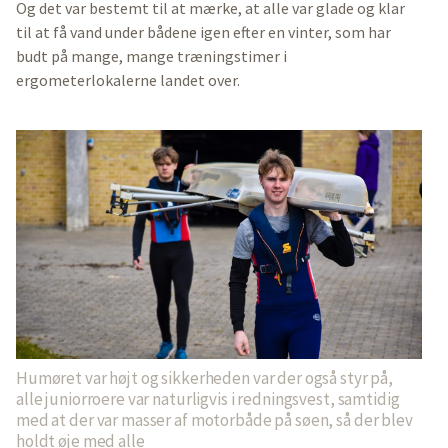
Og det var bestemt til at mærke, at alle var glade og klar
til at få vand under bådene igen efter en vinter, som har
budt på mange, mange træningstimer i
ergometerlokalerne landet over.
Humøret var højt og sikkerheden var der også styr på,
alle juniorroere var naturligvis i redningsvest, samtidig
med at der var masser af motorbåde på søen, så der blev
holdt øje med alle