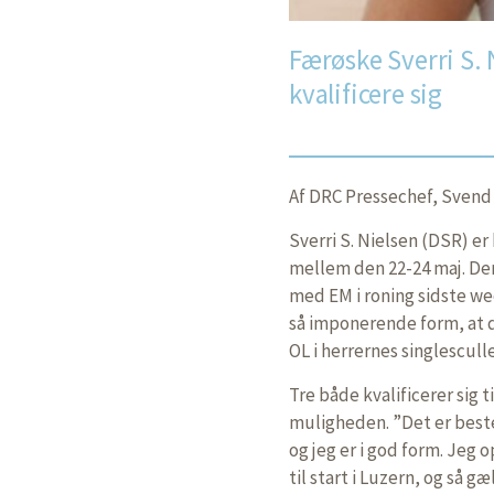
Færøske Sverri S. 
kvalificere sig
Af DRC Pressechef, Svend
Sverri S. Nielsen (DSR) er
mellem den 22-24 maj. Den
med EM i roning sidste wee
så imponerende form, at de
OL i herrernes singlesculle
Tre både kvalificerer sig t
muligheden. ”Det er beste
og jeg er i god form. Jeg o
til start i Luzern, og så g