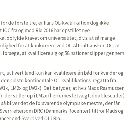
 for de første tre, er hans OL-kvalifikation dog ikke
t IOC fra og med Rio 2016 har opstillet nye
kal opfylde kravet om universalitet, d.v.s. at så mange
lighed for at konkurrere ved OL. Alt i alt ønsker IOC, at
 forsøge, at kvalificere sig og 58 nationer slipper gennem
rt, at hvert land kun kan kvalificere én båd for kvinder og
 den sidste kontinentale OL-kvalifikations-regatta fra
W1x, LM2x og LW2x). Det betyder, at hvis Mads Rasmussen
 der stiller op i LM2x (herrernes letvægtsdoublesculler)
OL, så bliver det de forsvarende olympiske mestre, der får
Sverri eftersom DRC (Danmarks Rocenter) tiltror Mads og
cer end Sverri ved OL i Rio.