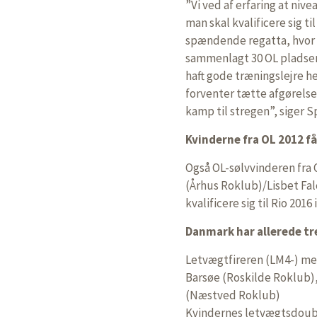
”Vi ved af erfaring at nive
man skal kvalificere sig t
spændende regatta, hvor d
sammenlagt 30 OL pladser.
haft gode træningslejre her
forventer tætte afgørelser
kamp til stregen”, siger S
Kvinderne fra OL 2012 f
Også OL-sølvvinderen fra 
(Århus Roklub)/Lisbet Fal
kvalificere sig til Rio 201
Danmark har allerede tre 
Letvægtfireren (LM4-) me
Barsøe (Roskilde Roklub)
(Næstved Roklub)
Kvindernes letvægtsdoubl