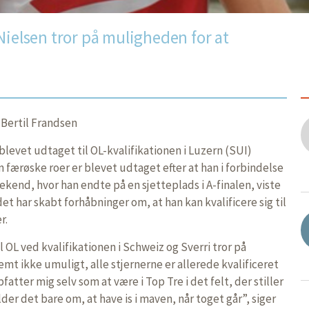
Nielsen tror på muligheden for at
 Bertil Frandsen
 blevet udtaget til OL-kvalifikationen i Luzern (SUI)
 færøske roer er blevet udtaget efter at han i forbindelse
kend, hvor han endte på en sjetteplads i A-finalen, viste
t har skabt forhåbninger om, at han kan kvalificere sig til
r.
il OL ved kvalifikationen i Schweiz og Sverri tror på
mt ikke umuligt, alle stjernerne er allerede kvalificeret
pfatter mig selv som at være i Top Tre i det felt, der stiller
ælder det bare om, at have is i maven, når toget går”, siger