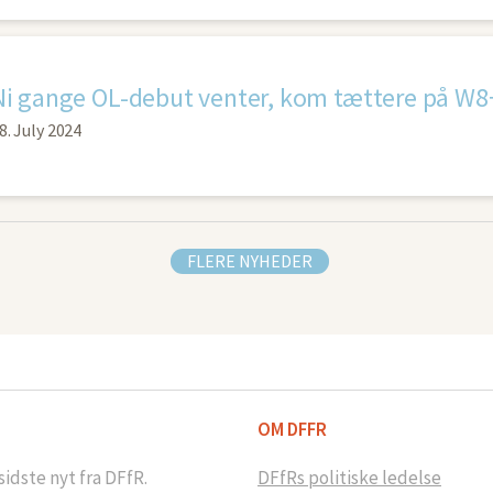
Ni gange OL-debut venter, kom tættere på W8
8. July 2024
FLERE NYHEDER
OM DFFR
idste nyt fra DFfR.
DFfRs politiske ledelse