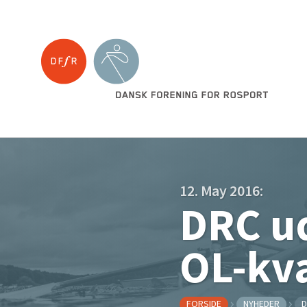
12. May 2016:
DRC ud
OL-kva
FORSIDE
NYHEDER
D