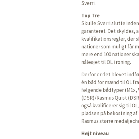
Sverri.
Top Tre
Skulle Sverri slutte inden
garanteret. Det skyldes, a
kvalifikationsregler, der s
nationer som muligt får mu
mere end 100 nationer skal
nåleøjet til OL i roning.
Derfor er det blevet indfø
én båd for mænd til OL fra
følgende bådtyper (M1x, 
(DSR)/Rasmus Quist (DSR),
også kvalificerer sig til 
pladsen på bekostning af 
Rasmus større medaljechan
Højt niveau