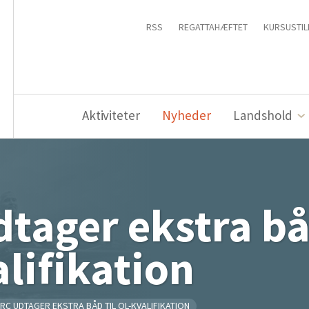
RSS
REGATTAHÆFTET
KURSUSTIL
Aktiviteter
Nyheder
Landshold
tager ekstra bå
lifikation
RC UDTAGER EKSTRA BÅD TIL OL-KVALIFIKATION