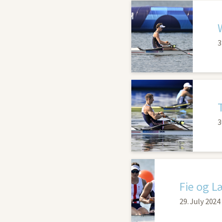
3
3
Fie og L
29. July 2024