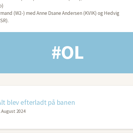
b)
rmand (W2-) med Anne Dsane Andersen (KVIK) og Hedvig
SR).
#OL
Alt blev efterladt på banen
. August 2024