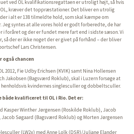
auet ved OL kvalifikationsregattaen er utroligt højt, så hvis
il OL, kræver det toppræstationer. Det bliver en utrolig
er i alt er 138 tilmeldte hold, som skal kæmpe om
 Jeg syntes at alle vores hold er godt forberedte, de har
 i foråret og der er fundet mere fart end i sidste sæson. Vi
, så der er ikke noget der er givet på forhånd – der bliver
portschef Lars Christensen.
år også chancen
OL 2012, Fie Udby Erichsen (KVIK) samt Nina Hollensen
ch Jakobsen (Bagsværd Roklub), skal i Luzern forsøge at
6 i henholdsvis kvindernes singlesculler og dobbeltsculler.
både kvalificeret til OL i Rio. Det er:
d Kasper Winther Jørgensen (Roskilde Roklub), Jacob
, Jacob Søgaard (Bagsværd Roklub) og Morten Jørgensen
esculler (LW2x) med Anne Lolk (DSR)/Juliane Elander