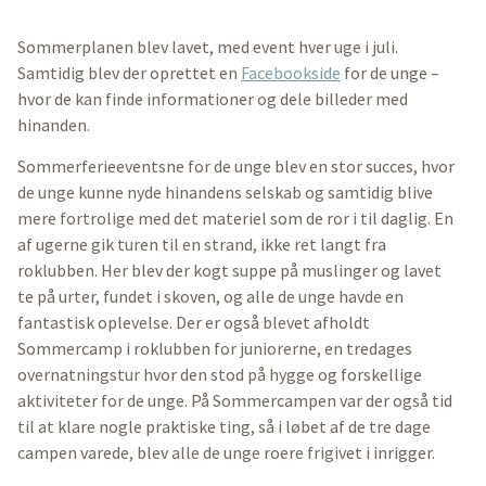
Sommerplanen blev lavet, med event hver uge i juli.
Samtidig blev der oprettet en
Facebookside
for de unge –
hvor de kan finde informationer og dele billeder med
hinanden.
Sommerferieeventsne for de unge blev en stor succes, hvor
de unge kunne nyde hinandens selskab og samtidig blive
mere fortrolige med det materiel som de ror i til daglig. En
af ugerne gik turen til en strand, ikke ret langt fra
roklubben. Her blev der kogt suppe på muslinger og lavet
te på urter, fundet i skoven, og alle de unge havde en
fantastisk oplevelse. Der er også blevet afholdt
Sommercamp i roklubben for juniorerne, en tredages
overnatningstur hvor den stod på hygge og forskellige
aktiviteter for de unge. På Sommercampen var der også tid
til at klare nogle praktiske ting, så i løbet af de tre dage
campen varede, blev alle de unge roere frigivet i inrigger.