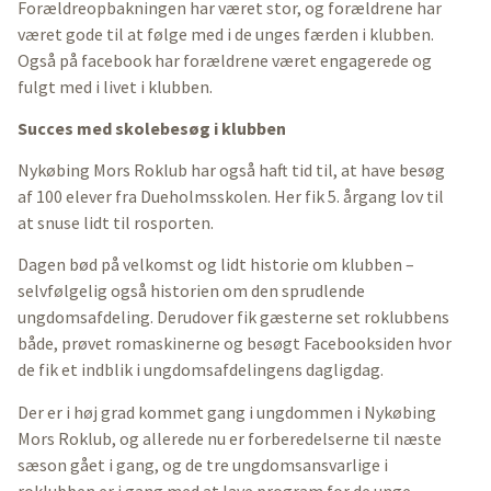
Forældreopbakningen har været stor, og forældrene har
været gode til at følge med i de unges færden i klubben.
Også på facebook har forældrene været engagerede og
fulgt med i livet i klubben.
Succes med skolebesøg i klubben
Nykøbing Mors Roklub har også haft tid til, at have besøg
af 100 elever fra Dueholmsskolen. Her fik 5. årgang lov til
at snuse lidt til rosporten.
Dagen bød på velkomst og lidt historie om klubben –
selvfølgelig også historien om den sprudlende
ungdomsafdeling. Derudover fik gæsterne set roklubbens
både, prøvet romaskinerne og besøgt Facebooksiden hvor
de fik et indblik i ungdomsafdelingens dagligdag.
Der er i høj grad kommet gang i ungdommen i Nykøbing
Mors Roklub, og allerede nu er forberedelserne til næste
sæson gået i gang, og de tre ungdomsansvarlige i
roklubben er i gang med at lave program for de unge.