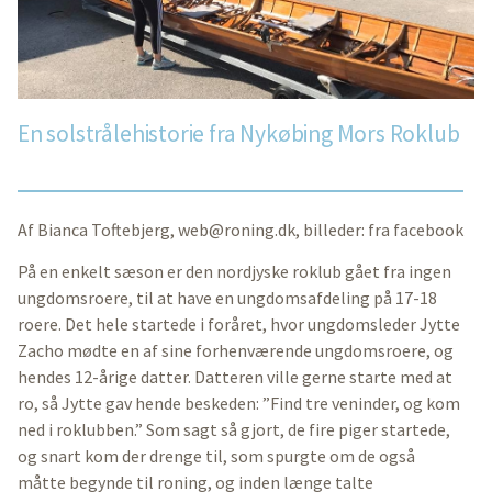
En solstrålehistorie fra Nykøbing Mors Roklub
Af Bianca Toftebjerg,
web@roning.dk
, billeder: fra facebook
På en enkelt sæson er den nordjyske roklub gået fra ingen
ungdomsroere, til at have en ungdomsafdeling på 17-18
roere. Det hele startede i foråret, hvor ungdomsleder Jytte
Zacho mødte en af sine forhenværende ungdomsroere, og
hendes 12-årige datter. Datteren ville gerne starte med at
ro, så Jytte gav hende beskeden: ”Find tre veninder, og kom
ned i roklubben.” Som sagt så gjort, de fire piger startede,
og snart kom der drenge til, som spurgte om de også
måtte begynde til roning, og inden længe talte