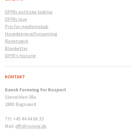
DFfRs politiske ledelse
DFfRs love
Pris for medlemskab
Hovedgeneralforsamling
Ronetværk
Blanketter
DFfR's historie
KONTAKT
Dansk Forening for Rosport
Skovalléen 38a
2880 Bagsværd
Tlf: +45 44 44 06 33
Mail:
dffr@roning.dk