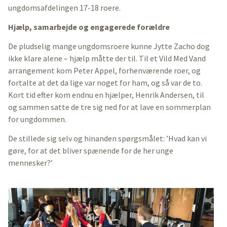
ungdomsafdelingen 17-18 roere.
Hjælp, samarbejde og engagerede forældre
De pludselig mange ungdomsroere kunne Jytte Zacho dog
ikke klare alene – hjælp måtte der til. Til et Vild Med Vand
arrangement kom Peter Appel, forhenværende roer, og
fortalte at det da lige var noget for ham, og så var de to.
Kort tid efter kom endnu en hjælper, Henrik Andersen, til
og sammen satte de tre sig ned for at lave en sommerplan
for ungdommen.
De stillede sig selv og hinanden spørgsmålet: ’Hvad kan vi
gøre, for at det bliver spænende for de her unge
mennesker?’