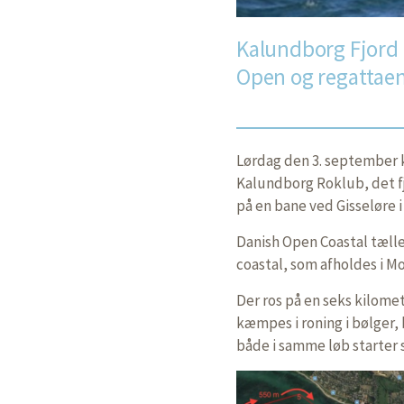
Kalundborg Fjord
Open og regattaen
Lørdag den 3. september k
Kalundborg Roklub, det f
på en bane ved Gisseløre 
Danish Open Coastal tæller
coastal, som afholdes i Mo
Der ros på en seks kilome
kæmpes i roning i bølger,
både i samme løb starter 