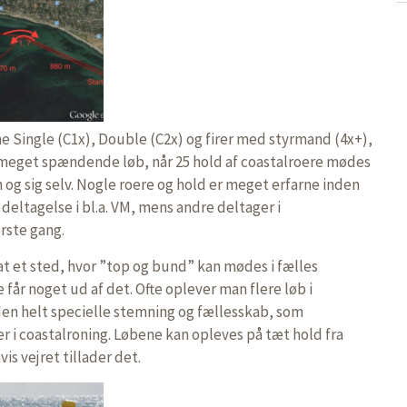
ne Single (C1x), Double (C2x) og firer med styrmand (4x+),
le meget spændende løb, når 25 hold af coastalroere mødes
 og sig selv. Nogle roere og hold er meget erfarne inden
deltagelse i bl.a. VM, mens andre deltager i
rste gang.
at et sted, hvor ”top og bund” kan mødes i fælles
 får noget ud af det. Ofte oplever man flere løb i
en helt specielle stemning og fællesskab, som
i coastalroning. Løbene kan opleves på tæt hold fra
vis vejret tillader det.