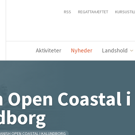
RSS
REGATTAHÆFTET
KURSUSTIL
Aktiviteter
Nyheder
Landshold
 Open Coastal i
dborg
ANISH OPEN COASTAL I KALUNDBORG