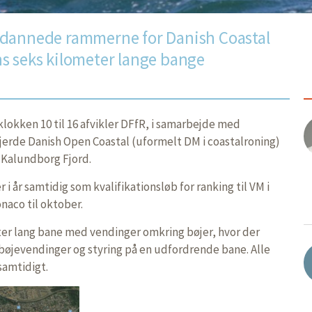
 dannede rammerne for Danish Coastal
s seks kilometer lange bange
lokken 10 til 16 afvikler DFfR, i samarbejde med
jerde Danish Open Coastal (uformelt DM i coastalroning)
i Kalundborg Fjord.
 i år samtidig som kvalifikationsløb for ranking til VM i
naco til oktober.
ter lang bane med vendinger omkring bøjer, hvor der
 bøjevendinger og styring på en udfordrende bane. Alle
samtidigt.