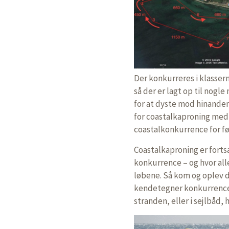
Der konkurreres i klasser
så der er lagt op til nog
for at dyste mod hinanden
for coastalkaproning med 
coastalkonkurrence for fø
Coastalkaproning er forts
konkurrence – og hvor alle
løbene. Så kom og oplev d
kendetegner konkurrencer 
stranden, eller i sejlbåd, h