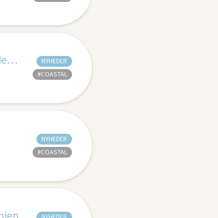
Coastalroning ved World Company Sport Games 2026 i Frederikshavn
NYHEDER
#COASTAL
NYHEDER
#COASTAL
nien
NYHEDER