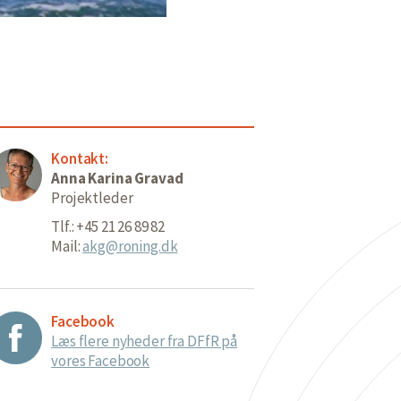
Kontakt:
Anna Karina Gravad
Projektleder
Tlf.: +45 21 26 89 82
Mail:
akg@roning.dk
Facebook
Læs flere nyheder fra DFfR på
vores Facebook