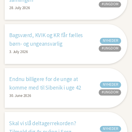
#UNGDOM
28. July 2026
Bagsværd, KVIK og KR får fælles
NYHEDER
børn- og ungeansvarlig
#UNGDOM
3. July 2026
Endnu billigere for de unge at
NYHEDER
komme med til Sibenik i uge 42
#UNGDOM
30. June 2026
Skal vi slå deltagerrekorden?
NYHEDER
Tilmeld dig 4x-puljen i Sorø