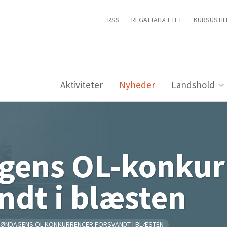
RSS
REGATTAHÆFTET
KURSUSTIL
Aktiviteter
Nyheder
Landshold
gens OL-konkur
ndt i blæsten
ØNDAGENS OL-KONKURRENCER FORSVANDT I BLÆSTEN