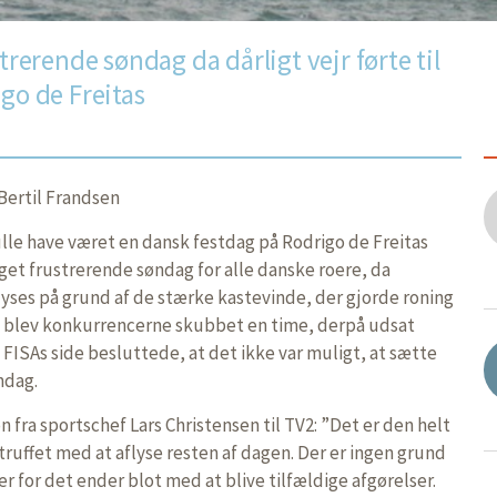
strerende søndag da dårligt vejr førte til
igo de Freitas
Bertil Frandsen
le have været en dansk festdag på Rodrigo de Freitas
et frustrerende søndag for alle danske roere, da
ses på grund af de stærke kastevinde, der gjorde roning
t blev konkurrencerne skubbet en time, derpå udsat
 FISAs side besluttede, at det ikke var muligt, at sætte
ndag.
 fra sportschef Lars Christensen til TV2: ”Det er den helt
 truffet med at aflyse resten af dagen. Der er ingen grund
her for det ender blot med at blive tilfældige afgørelser.