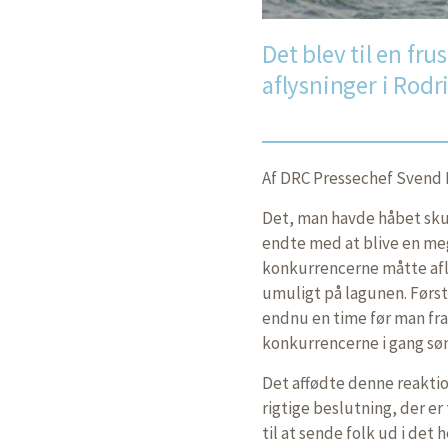
Det blev til en fru
aflysninger i Rodr
Af DRC Pressechef Svend 
Det, man havde håbet skul
endte med at blive en meg
konkurrencerne måtte afly
umuligt på lagunen. Førs
endnu en time før man fra
konkurrencerne i gang sø
Det affødte denne reaktion
rigtige beslutning, der er
til at sende folk ud i det 