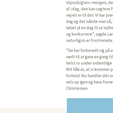
Vejrudsigten i morgen, den
af i dag, den kan sagtens 
vejret er til det. Vi har p
dag og det nåede man så, 
løbet af en dag til at ind
og konkurrere”, sagde Lar
naturligvis er frustrerede.
”De har forberedt sig på a
nødt til at gøre en gang ti
helst ro under ordentlige 
Mit håb er, at vi kommer 
forhold. Nu handler det o
selv op igen og have forne
Christensen.