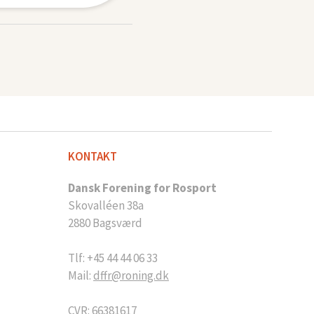
KONTAKT
Dansk Forening for Rosport
Skovalléen 38a
2880 Bagsværd
Tlf: +45 44 44 06 33
Mail:
dffr@roning.dk
CVR: 66381617