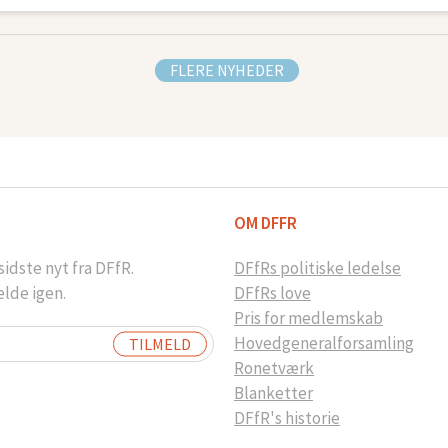
FLERE NYHEDER
OM DFFR
idste nyt fra DFfR.
DFfRs politiske ledelse
elde igen.
DFfRs love
Pris for medlemskab
Hovedgeneralforsamling
Ronetværk
Blanketter
DFfR's historie