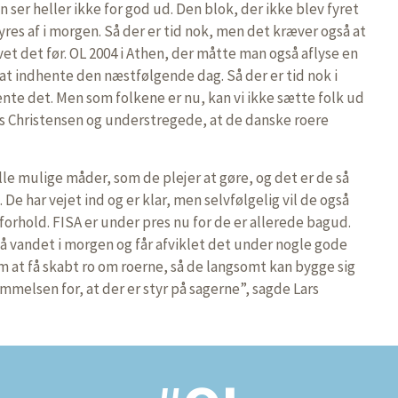
 ser heller ikke for god ud. Den blok, der ikke blev fyret
fyres af i morgen. Så der er tid nok, men det kræver også at
røvet det før. OL 2004 i Athen, der måtte man også aflyse en
at indhente den næstfølgende dag. Så der er tid nok i
hente det. Men som folkene er nu, kan vi ikke sætte folk ud
s Christensen og understregede, at de danske roere
lle mulige måder, som de plejer at gøre, og det er de så
l. De har vejet ind og er klar, men selvfølgelig vil de også
forhold. FISA er under pres nu for de er allerede bagud.
på vandet i morgen og får afviklet det under nogle gode
m at få skabt ro om roerne, så de langsomt kan bygge sig
mmelsen for, at der er styr på sagerne”, sagde Lars