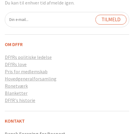
Du kan til enhver tid afmelde igen.
OM DFFR
DFfRs politiske ledelse
DFfRs love
Pris for medlemskab
Hovedgeneralforsamling
Ronetværk
Blanketter
DFfR's historie
KONTAKT
Dansk Forening for Rosport