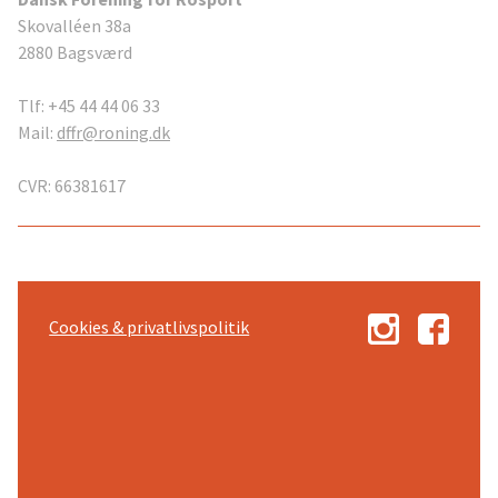
Skovalléen 38a
2880 Bagsværd
Tlf: +45 44 44 06 33
Mail:
dffr@roning.dk
CVR: 66381617
Cookies & privatlivspolitik