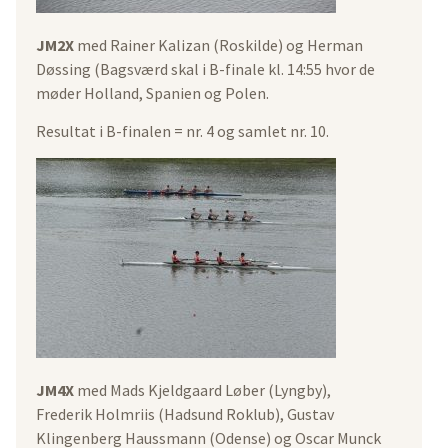
JM2X
med Rainer Kalizan (Roskilde) og Herman
Døssing (Bagsværd skal i B-finale kl. 14:55 hvor de
møder Holland, Spanien og Polen.
Resultat i B-finalen = nr. 4 og samlet nr. 10.
JM4X
med Mads Kjeldgaard Løber (Lyngby),
Frederik Holmriis (Hadsund Roklub), Gustav
Klingenberg Haussmann (Odense) og Oscar Munck