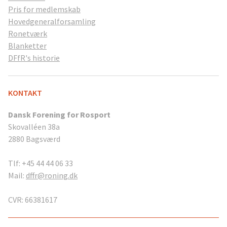
Pris for medlemskab
Hovedgeneralforsamling
Ronetværk
Blanketter
DFfR's historie
KONTAKT
Dansk Forening for Rosport
Skovalléen 38a
2880 Bagsværd
Tlf: +45 44 44 06 33
Mail:
dffr@roning.dk
CVR: 66381617