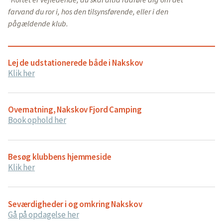
farvand du ror i, hos den tilsynsførende, eller i den
pågældende klub.
Lej de udstationerede både i Nakskov
Klik her
Overnatning, Nakskov Fjord Camping
Book ophold her
Besøg klubbens hjemmeside
Klik her
Seværdigheder i og omkring Nakskov
Gå på opdagelse her