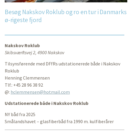
Besøg Nakskov Roklub og ro en tur i Danmarks
ø-rigeste fjord
Nakskov Roklub
Skibsværftsvej 2, 4900 Nakskov
Tilsynsførende med DFfRs udstationerede både i Nakskov
Roklub
Henning Clemmensen
Tlf.: +45 28 96 38 92
@:
hclemmensen@hotmail.com
Udstationerede både i Nakskov Roklub
NY båd fra 2025
Smålandshavet – glasfiberbåd fra 1990 m. kulfiberårer