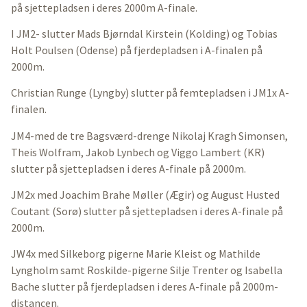
på sjettepladsen i deres 2000m A-finale.
I JM2- slutter Mads Bjørndal Kirstein (Kolding) og Tobias
Holt Poulsen (Odense) på fjerdepladsen i A-finalen på
2000m.
Christian Runge (Lyngby) slutter på femtepladsen i JM1x A-
finalen.
JM4-med de tre Bagsværd-drenge Nikolaj Kragh Simonsen,
Theis Wolfram, Jakob Lynbech og Viggo Lambert (KR)
slutter på sjettepladsen i deres A-finale på 2000m.
JM2x med Joachim Brahe Møller (Ægir) og August Husted
Coutant (Sorø) slutter på sjettepladsen i deres A-finale på
2000m.
JW4x med Silkeborg pigerne Marie Kleist og Mathilde
Lyngholm samt Roskilde-pigerne Silje Trenter og Isabella
Bache slutter på fjerdepladsen i deres A-finale på 2000m-
distancen.