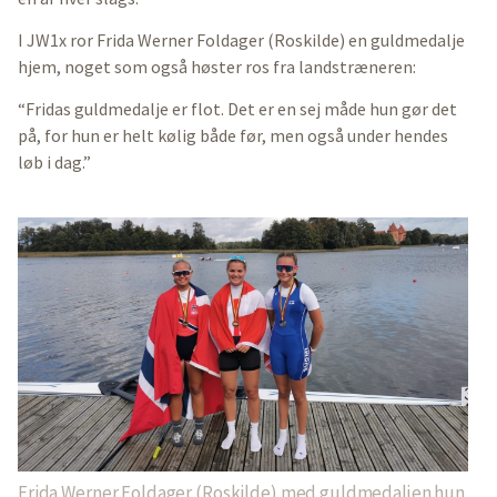
I JW1x ror Frida Werner Foldager (Roskilde) en guldmedalje
hjem, noget som også høster ros fra landstræneren:
“Fridas guldmedalje er flot. Det er en sej måde hun gør det
på, for hun er helt kølig både før, men også under hendes
løb i dag.”
Frida Werner Foldager (Roskilde) med guldmedaljen hun