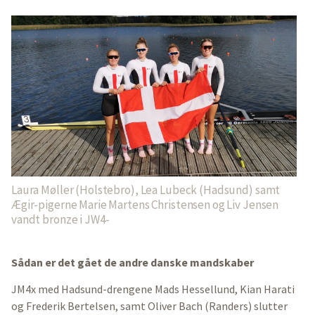
Laura Møller (Holstebro), Lea Lubeck (Hadsund) samt
Ægir-pigerne Marie Martens Christensen og Liv Jensen
vandt bronze i JW4-
Sådan er det gået de andre danske mandskaber
JM4x med Hadsund-drengene Mads Hessellund, Kian Harati
og Frederik Bertelsen, samt Oliver Bach (Randers) slutter