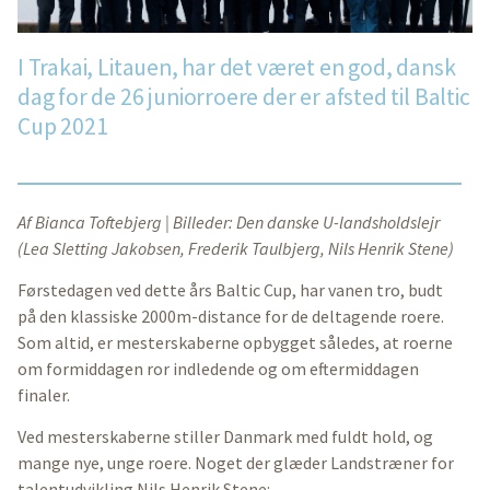
I Trakai, Litauen, har det været en god, dansk
dag for de 26 juniorroere der er afsted til Baltic
Cup 2021
Af Bianca Toftebjerg | Billeder: Den danske U-landsholdslejr
(Lea Sletting Jakobsen, Frederik Taulbjerg, Nils Henrik Stene)
Førstedagen ved dette års Baltic Cup, har vanen tro, budt
på den klassiske 2000m-distance for de deltagende roere.
Som altid, er mesterskaberne opbygget således, at roerne
om formiddagen ror indledende og om eftermiddagen
finaler.
Ved mesterskaberne stiller Danmark med fuldt hold, og
mange nye, unge roere. Noget der glæder Landstræner for
talentudvikling Nils Henrik Stene: