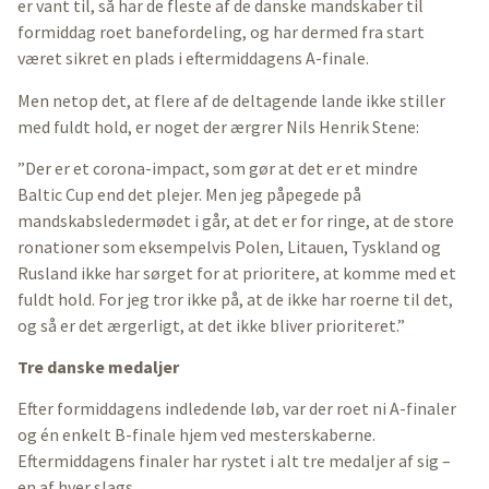
er vant til, så har de fleste af de danske mandskaber til
formiddag roet banefordeling, og har dermed fra start
været sikret en plads i eftermiddagens A-finale.
Men netop det, at flere af de deltagende lande ikke stiller
med fuldt hold, er noget der ærgrer Nils Henrik Stene:
”Der er et corona-impact, som gør at det er et mindre
Baltic Cup end det plejer. Men jeg påpegede på
mandskabsledermødet i går, at det er for ringe, at de store
ronationer som eksempelvis Polen, Litauen, Tyskland og
Rusland ikke har sørget for at prioritere, at komme med et
fuldt hold. For jeg tror ikke på, at de ikke har roerne til det,
og så er det ærgerligt, at det ikke bliver prioriteret.”
Tre danske medaljer
Efter formiddagens indledende løb, var der roet ni A-finaler
og én enkelt B-finale hjem ved mesterskaberne.
Eftermiddagens finaler har rystet i alt tre medaljer af sig –
en af hver slags.